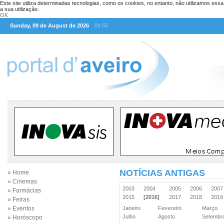
Este site utiliza determinadas tecnologias, como os cookies, no entanto, não utilizamos ess
a sua utilização.
OK
Sunday, 09 de August de 2026
04:55
NOTÍCIAS ANTIGAS
» Home
» Cinemas
2003
2004
2005
2006
200
» Farmácias
2015
[2016]
2017
2018
201
» Feiras
» Eventos
Janeiro
Fevereiro
Março
Julho
Agosto
Setemb
» Horóscopo