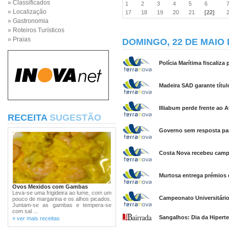
» Classificados
1
2
3
4
5
6
» Localização
17
18
19
20
21
[22]
» Gastronomia
» Roteiros Turísticos
» Praias
DOMINGO, 22 DE MAIO 
Polícia Marítima fiscaliza
Madeira SAD garante títul
Illiabum perde frente ao A
RECEITA
SUGESTÃO
Governo sem resposta para
Costa Nova recebeu campe
Murtosa entrega prémios d
Ovos Mexidos com Gambas
Leva-se uma frigideira ao lume, com um
Campeonato Universitário
pouco de margarina e os alhos picados.
Juntam-se as gambas e tempera-se
com sal ...
Sangalhos: Dia da Hiper
» ver mais receitas