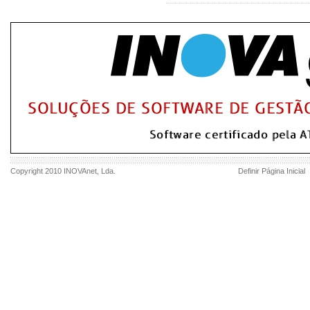
Copyright 2010
INOVAnet
, Lda.
Definir Página Inicial