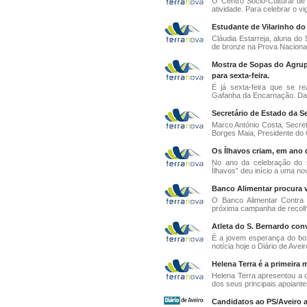
O Centro Sócio-Cultural d
atividade. Para celebrar o vi
Estudante de Vilarinho do
Cláudia Estarreja, aluna do 
de bronze na Prova Nacional
Mostra de Sopas do Agru
para sexta-feira.
É já sexta-feira que se r
Gafanha da Encarnação. Dan
Secretário de Estado da Se
Marco António Costa, Secret
Borges Maia, Presidente do 
Os Ílhavos criam, em ano 
No ano da celebração do s
Ílhavos” deu início a uma no
Banco Alimentar procura 
O Banco Alimentar Contra 
próxima campanha de recolha
Atleta do S. Bernardo con
É a jovem esperança do bo
notícia hoje o Diário de Aveir
Helena Terra é a primeira 
Helena Terra apresentou a ca
dos seus principais apoiantes
Candidatos ao PS/Aveiro 