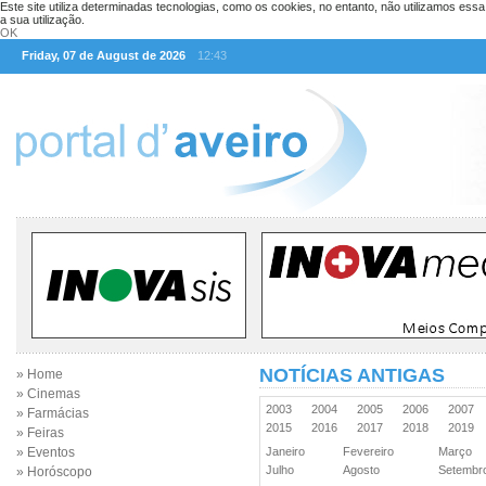
Este site utiliza determinadas tecnologias, como os cookies, no entanto, não utilizamos ess
a sua utilização.
OK
Friday, 07 de August de 2026
12:43
NOTÍCIAS ANTIGAS
» Home
» Cinemas
2003
2004
2005
2006
2007
» Farmácias
2015
2016
2017
2018
2019
» Feiras
» Eventos
Janeiro
Fevereiro
Março
Julho
Agosto
Setemb
» Horóscopo