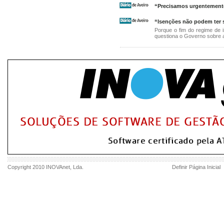
“Precisamos urgentemente 
“Isenções não podem ter s
Porque o fim do regime de
questiona o Governo sobre
Copyright 2010
INOVAnet
, Lda.
Definir Página Inicial