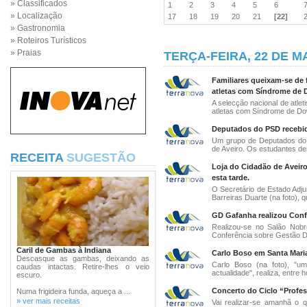
» Classificados
1
2
3
4
5
6
» Localização
17
18
19
20
21
[22]
» Gastronomia
» Roteiros Turísticos
» Praias
TERÇA-FEIRA, 22 DE M
Familiares queixam-se de 
atletas com Síndrome de
A selecção nacional de atle
atletas com Síndrome de Dow
Deputados do PSD recebid
Um grupo de Deputados do 
de Aveiro. Os estudantes de
RECEITA
SUGESTÃO
Loja do Cidadão de Aveiro
esta tarde.
O Secretário de Estado Adju
Barreiras Duarte (na foto), q
GD Gafanha realizou Confe
Realizou-se no Salão Nobr
Conferência sobre Gestão De
Caril de Gambas à Indiana
Carlo Boso em Santa Maria
Descasque as gambas, deixando as
Carlo Boso (na foto), "u
caudas intactas. Retire-lhes o veio
actualidade", realiza, entre ho
escuro.
Concerto do Ciclo “Profes
Numa frigideira funda, aqueça a ...
» ver mais receitas
Vai realizar-se amanhã o q