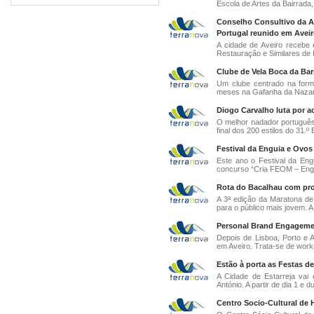
Escola de Artes da Bairrada, 
Conselho Consultivo da As
Portugal reunido em Aveir
A cidade de Aveiro recebe 
Restauração e Similares de P
Clube de Vela Boca da Barr
Um clube centrado na forma
meses na Gafanha da Nazaré
Diogo Carvalho luta por a
O melhor nadador português 
final dos 200 estilos do 31.º 
Festival da Enguia e Ovos
Este ano o Festival da E
concurso “Cria FEOM – Engu
Rota do Bacalhau com pro
A 3ª edição da Maratona de
para o público mais jovem. A 
Personal Brand Engagemen
Depois de Lisboa, Porto e 
em Aveiro. Trata-se de works
Estão à porta as Festas d
A Cidade de Estarreja va
António. A partir de dia 1 e du
Centro Socio-Cultural de H