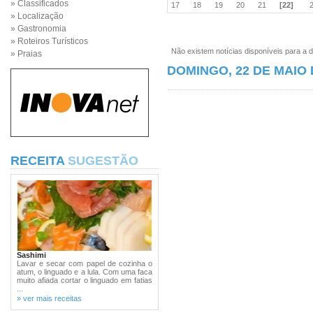
» Classificados
17
18
19
20
21
[22]
» Localização
» Gastronomia
» Roteiros Turísticos
Não existem notícias disponíveis para a d
» Praias
DOMINGO, 22 DE MAIO 
RECEITA
SUGESTÃO
Sashimi
Lavar e secar com papel de cozinha o
atum, o linguado e a lula. Com uma faca
muito afiada cortar o linguado em fatias
...
» ver mais receitas