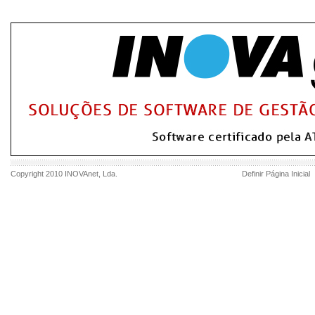
Copyright 2010
INOVAnet
, Lda.
Definir Página Inicial