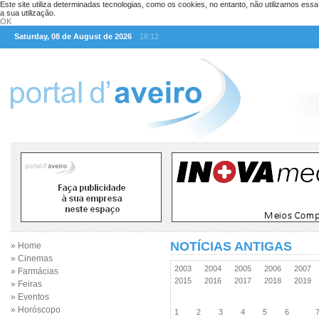
Este site utiliza determinadas tecnologias, como os cookies, no entanto, não utilizamos ess
a sua utilização.
OK
Saturday, 08 de August de 2026
16:12
NOTÍCIAS ANTIGAS
» Home
» Cinemas
2003
2004
2005
2006
2007
» Farmácias
2015
2016
2017
2018
2019
» Feiras
» Eventos
» Horóscopo
1
2
3
4
5
6