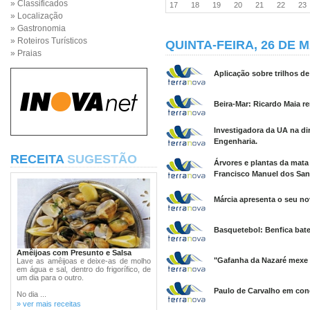
» Classificados
17
18
19
20
21
22
2
» Localização
» Gastronomia
» Roteiros Turísticos
QUINTA-FEIRA, 26 DE M
» Praias
Aplicação sobre trilhos d
Beira-Mar: Ricardo Maia 
Investigadora da UA na d
Engenharia.
RECEITA
SUGESTÃO
Árvores e plantas da mat
Francisco Manuel dos San
Márcia apresenta o seu n
Basquetebol: Benfica bate 
Amêijoas com Presunto e Salsa
"Gafanha da Nazaré mexe 
Lave as amêijoas e deixe-as de molho
em água e sal, dentro do frigorífico, de
um dia para o outro.
Paulo de Carvalho em conc
No dia ...
» ver mais receitas