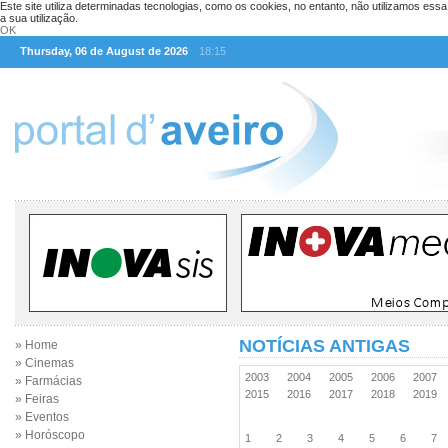
Este site utiliza determinadas tecnologias, como os cookies, no entanto, não utilizamos ess
a sua utilização.
OK
Thursday, 06 de August de 2026
18:15
NOTÍCIAS ANTIGAS
» Home
» Cinemas
2003
2004
2005
2006
2007
» Farmácias
2015
2016
2017
2018
2019
» Feiras
» Eventos
» Horóscopo
1
2
3
4
5
6
7