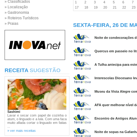
» Classificados
1
2
3
4
5
6
7
» Localização
17
18
19
20
21
22
2
» Gastronomia
» Roteiros Turísticos
» Praias
SEXTA-FEIRA, 26 DE MA
Noite de condecorações di
Quercus em passeio no lit
A Tulha antecipa para este
RECEITA
SUGESTÃO
Interescolas Diocesano lev
Museu da Vista Alegre com 
AFA quer melhorar nível d
Sashimi
Lavar e secar com papel de cozinha o
Encontro de Antigos Alun
atum, o linguado e a lula. Com uma faca
muito afiada cortar o linguado em fatias
...
» ver mais receitas
Noite de sopas na Gafanha