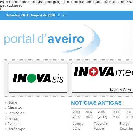
Este site utiliza determinadas tecnologias, como os cookies, no entanto, não utilizamos ess
a sua utilização.
OK
Saturday, 08 de August de 2026
07:29
NOTÍCIAS ANTIGAS
» Home
» Cinemas
2003
2004
2005
2006
200
» Farmácias
2015
2016
[2017]
2018
201
» Feiras
» Eventos
Janeiro
Fevereiro
Março
Julho
Agosto
Setemb
» Horóscopo