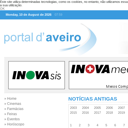
Este site utiliza determinadas tecnologias, como os cookies, no entanto, não utilizamos ess
a sua utilização.
OK
Monday, 10 de August de 2026
07:59
NOTÍCIAS ANTIGAS
» Home
» Cinemas
2003
2004
2005
2006
2007
» Farmácias
2015
2016
2017
2018
2019
» Feiras
» Eventos
» Horóscopo
1
2
3
4
5
6
7