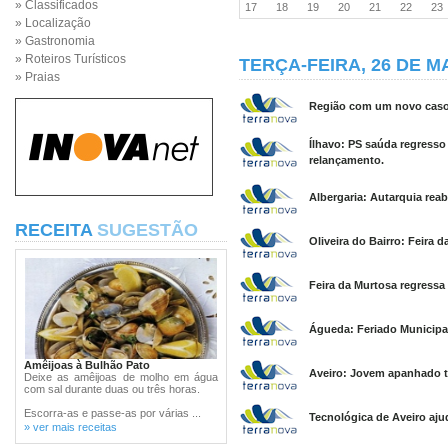
» Classificados
17
18
19
20
21
22
2
» Localização
» Gastronomia
» Roteiros Turísticos
TERÇA-FEIRA, 26 DE M
» Praias
Região com um novo caso 
Ílhavo: PS saúda regresso
relançamento.
Albergaria: Autarquia reab
RECEITA
SUGESTÃO
Oliveira do Bairro: Feira d
Feira da Murtosa regressa 
Águeda: Feriado Municipal
Amêijoas à Bulhão Pato
Aveiro: Jovem apanhado t
Deixe as amêijoas de molho em água
com sal durante duas ou três horas.
Escorra-as e passe-as por várias ...
Tecnológica de Aveiro aju
» ver mais receitas