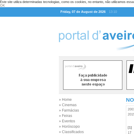
Este site utiliza determinadas tecnologias, como os cookies, no entanto, não utilizamos ess
OK
Friday, 07 de August de 2026
13:10
NO
» Home
» Cinemas
20
» Farmácias
20
» Feiras
» Eventos
» Horóscopo
[1]
» Classificados
17