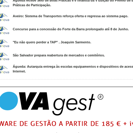
Águeda recebe Selo de Boas Práticas e é finalista da V Edição do Prémio de
Práticas de Participação.
Aveiro: Sistema de Transportes reforça oferta e regressa ao sistema pago.
Concurso para a concessão do Forte da Barra prolongado até 8 de Junho.
"Eu não quero perder a TAP” . Joaquim Sarmento.
São Salvador prepara reabertura de mercados e cemitérios.
Águeda: Autarquia entrega às escolas equipamentos e dispositivos de aces
Internet.