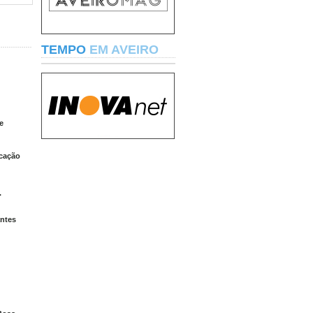
TEMPO
EM AVEIRO
e
icação
.
antes