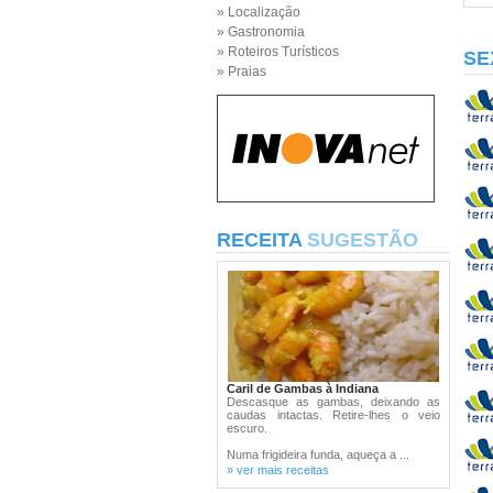
» Localização
» Gastronomia
» Roteiros Turísticos
SE
» Praias
RECEITA
SUGESTÃO
Caril de Gambas à Indiana
Descasque as gambas, deixando as
caudas intactas. Retire-lhes o veio
escuro.
Numa frigideira funda, aqueça a ...
» ver mais receitas