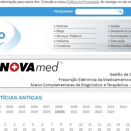
a informação para outros fins. Consulte a nossa
Política de Privacidade
. Ao navegar no site es
PESQUISAR
» Notícias
» Saúde
» Blogs
» Desporto & L
» Serviços Públicos
» Associações C
» Indústria
» Educação
» Comércio
» Museus & Mo
TÍCIAS ANTIGAS
03
2004
2005
2006
2007
2008
2009
2010
2011
2012
2013
15
2016
2017
2018
2019
[2020]
2021
2022
2023
2024
2
3
4
5
6
7
8
9
10
11
12
13
14
15
18
19
20
21
22
23
24
25
26
27
28
29
30
31