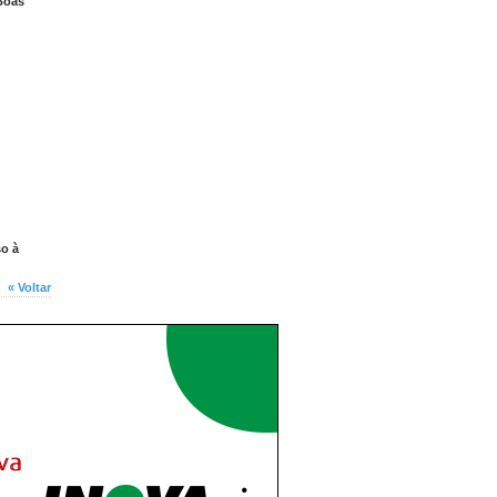
 Boas
so à
« Voltar