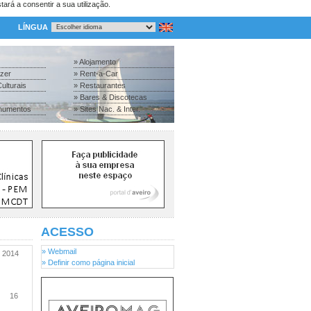
tará a consentir a sua utilização.
LÍNGUA
» Alojamento
azer
» Rent-a-Car
ulturais
» Restaurantes
» Bares & Discotecas
numentos
» Sites Nac. & Inter.
ACESSO
» Webmail
2014
» Definir como página inicial
16