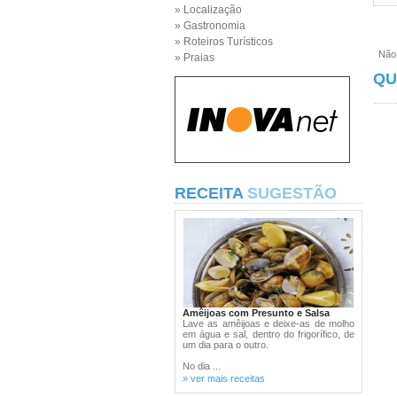
» Localização
» Gastronomia
» Roteiros Turísticos
Não e
» Praias
QU
RECEITA
SUGESTÃO
Amêijoas com Presunto e Salsa
Lave as amêijoas e deixe-as de molho
em água e sal, dentro do frigorífico, de
um dia para o outro.
No dia ...
» ver mais receitas