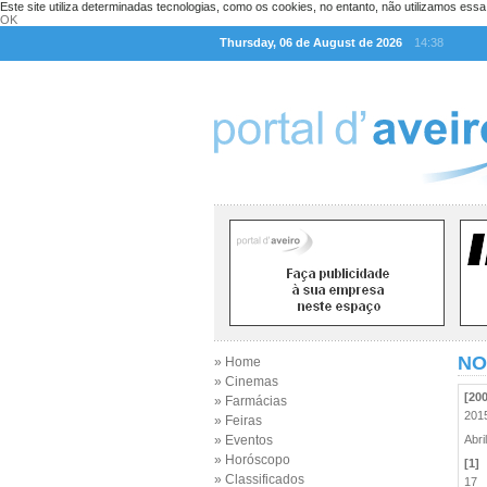
Este site utiliza determinadas tecnologias, como os cookies, no entanto, não utilizamos ess
OK
Thursday, 06 de August de 2026
14:38
NO
» Home
» Cinemas
[20
» Farmácias
20
» Feiras
» Eventos
Abr
» Horóscopo
[1]
» Classificados
17