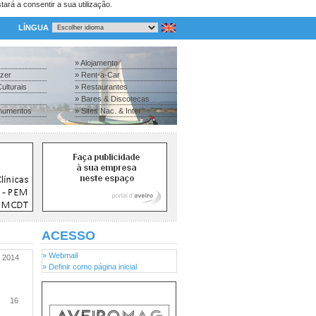
tará a consentir a sua utilização.
LÍNGUA
» Alojamento
azer
» Rent-a-Car
ulturais
» Restaurantes
» Bares & Discotecas
numentos
» Sites Nac. & Inter.
ACESSO
» Webmail
2014
» Definir como página inicial
16