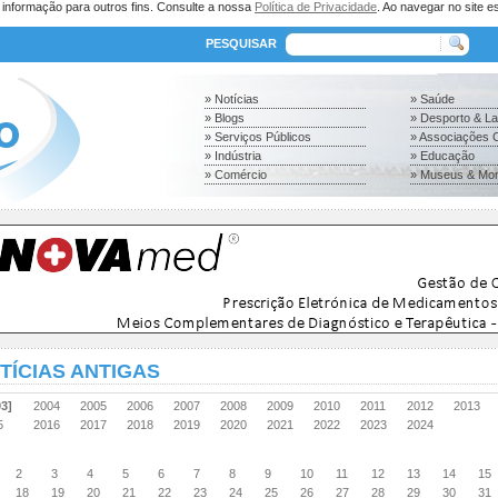
a informação para outros fins. Consulte a nossa
Política de Privacidade
. Ao navegar no site es
PESQUISAR
» Notícias
» Saúde
» Blogs
» Desporto & L
» Serviços Públicos
» Associações C
» Indústria
» Educação
» Comércio
» Museus & Mo
TÍCIAS ANTIGAS
03]
2004
2005
2006
2007
2008
2009
2010
2011
2012
2013
15
2016
2017
2018
2019
2020
2021
2022
2023
2024
il
2
3
4
5
6
7
8
9
10
11
12
13
14
15
18
19
20
21
22
23
24
25
26
27
28
29
30
31