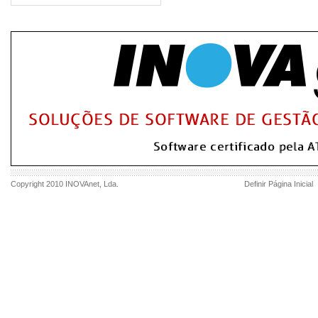
Copyright 2010
INOVAnet
, Lda.
Definir Página Inicial