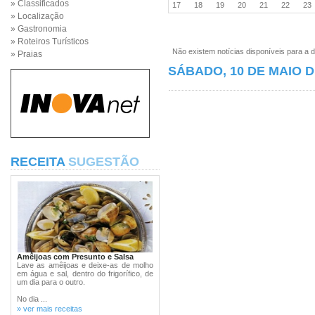
» Classificados
17
18
19
20
21
22
2
» Localização
» Gastronomia
» Roteiros Turísticos
Não existem notícias disponíveis para a d
» Praias
SÁBADO, 10 DE MAIO D
RECEITA
SUGESTÃO
Amêijoas com Presunto e Salsa
Lave as amêijoas e deixe-as de molho
em água e sal, dentro do frigorífico, de
um dia para o outro.
No dia ...
» ver mais receitas