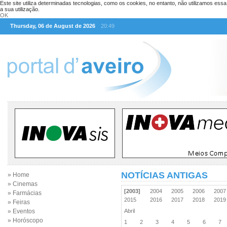
Este site utiliza determinadas tecnologias, como os cookies, no entanto, não utilizamos ess
a sua utilização.
OK
Thursday, 06 de August de 2026
20:49
NOTÍCIAS ANTIGAS
» Home
» Cinemas
[2003]
2004
2005
2006
200
» Farmácias
2015
2016
2017
2018
201
» Feiras
» Eventos
Abril
» Horóscopo
1
2
3
4
5
6
7