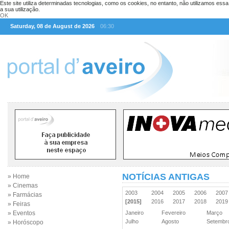
Este site utiliza determinadas tecnologias, como os cookies, no entanto, não utilizamos ess
a sua utilização.
OK
Saturday, 08 de August de 2026
06:30
NOTÍCIAS ANTIGAS
» Home
» Cinemas
2003
2004
2005
2006
200
» Farmácias
[2015]
2016
2017
2018
201
» Feiras
» Eventos
Janeiro
Fevereiro
Março
Julho
Agosto
Setemb
» Horóscopo