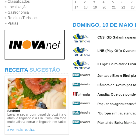
» Classificados
1
2
3
4
5
6
7
» Localização
17
18
19
20
21
22
2
» Gastronomia
» Roteiros Turísticos
» Praias
DOMINGO, 10 DE MAIO 
CNS: GD Gafanha garan
LNB (Play-Off): Ovarens
II Liga: Beira-Mar e Fr
RECEITA
SUGESTÃO
Junta de Eixo e Eirol p
Câmara de Aveiro passo
Anadia: Quercus ponder
Pequenos agricultores 
Sashimi
“Europa sim; austerida
Lavar e secar com papel de cozinha o
atum, o linguado e a lula. Com uma faca
muito afiada cortar o linguado em fatias
Plantel do Beira-Mar não
...
» ver mais receitas