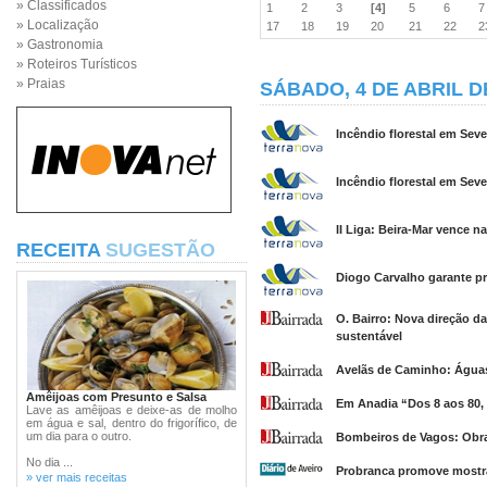
» Classificados
1
2
3
[4]
5
6
» Localização
17
18
19
20
21
22
» Gastronomia
» Roteiros Turísticos
» Praias
SÁBADO, 4 DE ABRIL D
Incêndio florestal em Sev
Incêndio florestal em Seve
II Liga: Beira-Mar vence na
RECEITA
SUGESTÃO
Diogo Carvalho garante p
O. Bairro: Nova direção 
sustentável
Avelãs de Caminho: Águas 
Amêijoas com Presunto e Salsa
Em Anadia “Dos 8 aos 80,
Lave as amêijoas e deixe-as de molho
em água e sal, dentro do frigorífico, de
um dia para o outro.
Bombeiros de Vagos: Obras
No dia ...
Probranca promove mostra
» ver mais receitas