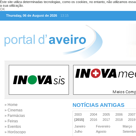
Este site utiliza determinadas tecnologias, como os cookies, no entanto, não utilizamos ess
a sua utilização.
OK
Thursday, 06 de August de 2026
13:15
NOTÍCIAS ANTIGAS
» Home
» Cinemas
2003
2004
2005
2006
200
» Farmácias
[2015]
2016
2017
2018
201
» Feiras
» Eventos
Janeiro
Fevereiro
Março
Julho
Agosto
Setemb
» Horóscopo