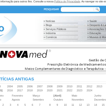
a informação para outros fins. Consulte a nossa
Política de Privacidade
. Ao navegar no site es
PESQUISAR
» Notícias
» Saúde
» Blogs
» Desporto & L
» Serviços Públicos
» Associações C
» Indústria
» Educação
» Comércio
» Museus & Mo
TÍCIAS ANTIGAS
03
2004
2005
2006
2007
2008
2009
2010
2011
2012
2013
15]
2016
2017
2018
2019
2020
2021
2022
2023
2024
eiro
Fevereiro
Março
[Abril]
Maio
Junho
ho
Agosto
Setembro
Outubro
Novembro
Dezembr
2
3
4
5
6
7
8
9
10
11
12
13
14
15