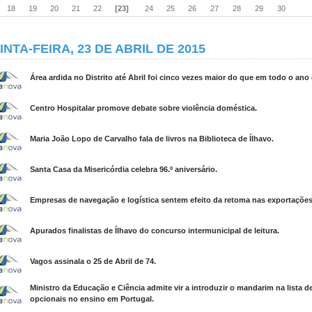
18
19
20
21
22
[23]
24
25
26
27
28
29
30
INTA-FEIRA, 23 DE ABRIL DE 2015
Área ardida no Distrito até Abril foi cinco vezes maior do que em todo o ano 
Centro Hospitalar promove debate sobre violência doméstica.
Maria João Lopo de Carvalho fala de livros na Biblioteca de Ílhavo.
Santa Casa da Misericórdia celebra 96.º aniversário.
Empresas de navegação e logística sentem efeito da retoma nas exportações
Apurados finalistas de Ílhavo do concurso intermunicipal de leitura.
Vagos assinala o 25 de Abril de 74.
Ministro da Educação e Ciência admite vir a introduzir o mandarim na lista d
opcionais no ensino em Portugal.