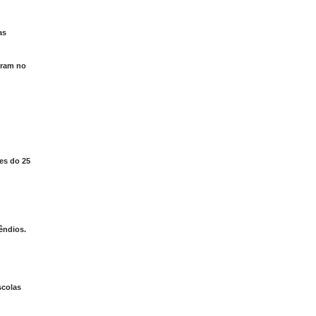
as
tram no
es do 25
êndios.
scolas