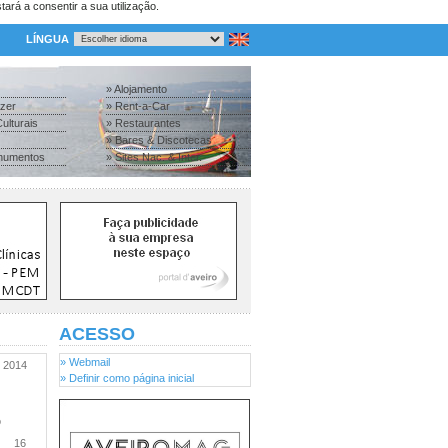
tará a consentir a sua utilização.
LÍNGUA
» Alojamento
azer
» Rent-a-Car
ulturais
» Restaurantes
» Bares & Discotecas
numentos
» Sites Nac. & Inter.
ACESSO
» Webmail
2014
» Definir como página inicial
o
16