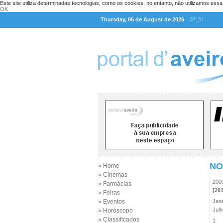
Este site utiliza determinadas tecnologias, como os cookies, no entanto, não utilizamos ess
OK
Thursday, 06 de August de 2026
07:20
NO
» Home
» Cinemas
20
» Farmácias
[20
» Feiras
» Eventos
Jan
Jul
» Horóscopo
» Classificados
1