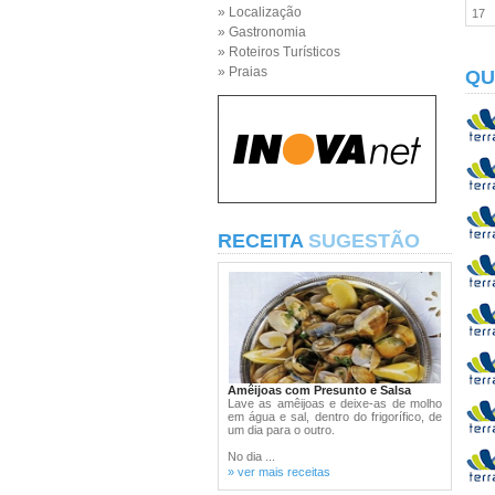
» Localização
17
» Gastronomia
» Roteiros Turísticos
» Praias
QU
RECEITA
SUGESTÃO
Amêijoas com Presunto e Salsa
Lave as amêijoas e deixe-as de molho
em água e sal, dentro do frigorífico, de
um dia para o outro.
No dia ...
» ver mais receitas