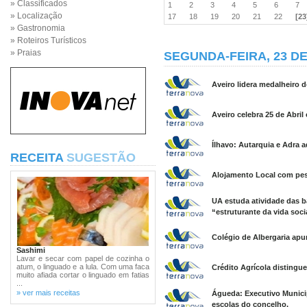
» Classificados
1
2
3
4
5
6
7
» Localização
17
18
19
20
21
22
[23
» Gastronomia
» Roteiros Turísticos
» Praias
SEGUNDA-FEIRA, 23 DE
Aveiro lidera medalheiro 
Aveiro celebra 25 de Abril
Ílhavo: Autarquia e Adra
RECEITA
SUGESTÃO
Alojamento Local com pes
UA estuda atividade das b
“estruturante da vida socia
Colégio de Albergaria apu
Sashimi
Lavar e secar com papel de cozinha o
atum, o linguado e a lula. Com uma faca
Crédito Agrícola distingu
muito afiada cortar o linguado em fatias
...
» ver mais receitas
Águeda: Executivo Municip
escolas do concelho.