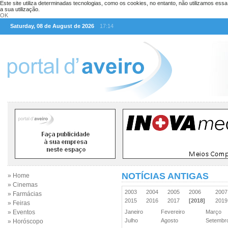
Este site utiliza determinadas tecnologias, como os cookies, no entanto, não utilizamos ess
a sua utilização.
OK
Saturday, 08 de August de 2026
17:14
NOTÍCIAS ANTIGAS
» Home
» Cinemas
2003
2004
2005
2006
200
» Farmácias
2015
2016
2017
[2018]
201
» Feiras
» Eventos
Janeiro
Fevereiro
Março
Julho
Agosto
Setemb
» Horóscopo