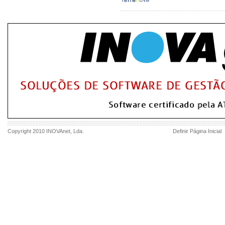
Copyright 2010
INOVAnet
, Lda.
Definir Página Inicial