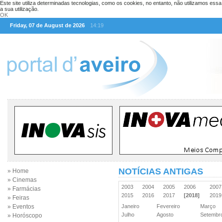
Este site utiliza determinadas tecnologias, como os cookies, no entanto, não utilizamos ess
a sua utilização.
OK
Friday, 07 de August de 2026
14:19
NOTÍCIAS ANTIGAS
» Home
» Cinemas
2003
2004
2005
2006
200
» Farmácias
2015
2016
2017
[2018]
201
» Feiras
» Eventos
Janeiro
Fevereiro
Março
Julho
Agosto
Setemb
» Horóscopo