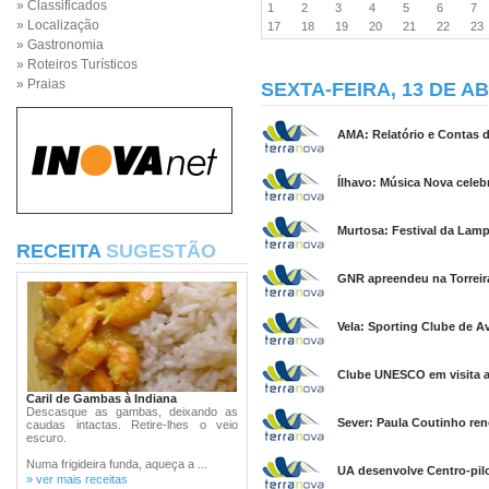
» Classificados
1
2
3
4
5
6
7
» Localização
17
18
19
20
21
22
2
» Gastronomia
» Roteiros Turísticos
» Praias
SEXTA-FEIRA, 13 DE AB
AMA: Relatório e Contas d
Ílhavo: Música Nova celebr
Murtosa: Festival da Lamp
RECEITA
SUGESTÃO
GNR apreendeu na Torreira 
Vela: Sporting Clube de A
Clube UNESCO em visita ao
Caril de Gambas à Indiana
Descasque as gambas, deixando as
Sever: Paula Coutinho ren
caudas intactas. Retire-lhes o veio
escuro.
Numa frigideira funda, aqueça a ...
UA desenvolve Centro-pil
» ver mais receitas