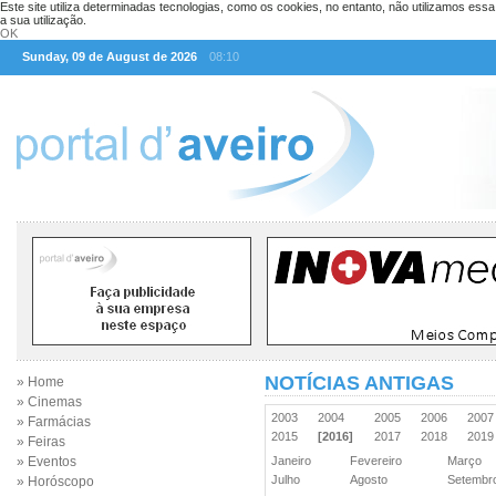
Este site utiliza determinadas tecnologias, como os cookies, no entanto, não utilizamos ess
a sua utilização.
OK
Sunday, 09 de August de 2026
08:10
NOTÍCIAS ANTIGAS
» Home
» Cinemas
2003
2004
2005
2006
200
» Farmácias
2015
[2016]
2017
2018
201
» Feiras
» Eventos
Janeiro
Fevereiro
Março
Julho
Agosto
Setemb
» Horóscopo