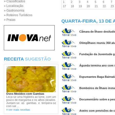
» Classificados
1
2
3
4
5
6
7
» Localização
17
18
19
20
21
22
2
» Gastronomia
» Roteiros Turísticos
» Praias
QUARTA-FEIRA, 13 DE 
Câmara de Ílhavo desiludi
OlimpÍlhavo reuniu 350 al
Fundação da Juventude ga
RECEITA
SUGESTÃO
Águeda termina ano com s
Espumantes Baga Bairrad
Bombeiros de Ílhavo insta
Ovos Mexidos com Gambas
Leva-se uma frigideira ao lume, com um
Documentário sobre a pes
pouco de margarina e os alhos picados.
Juntam-se as gambas e tempera-se
com sal ...
» ver mais receitas
Aveiro com previsões de c