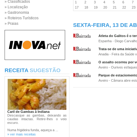
» Classificados
1
2
3
4
5
6
7
» Localização
17
18
19
20
21
22
2
» Gastronomia
» Roteiros Turísticos
» Praias
SEXTA-FEIRA, 13 DE AB
Atleta do Galitos é o t
Espanha - Diogo Carvalh
Trata-se de uma iniciat
Anadia - Feira da Saúde v
O assalto ocorreu por v
Aveiro - Ourives esfaque
RECEITA
SUGESTÃO
Parque de estacioment
Aveiro - Câmara abre est
Caril de Gambas à Indiana
Descasque as gambas, deixando as
caudas intactas. Retire-lhes o veio
escuro.
Numa frigideira funda, aqueça a ...
» ver mais receitas