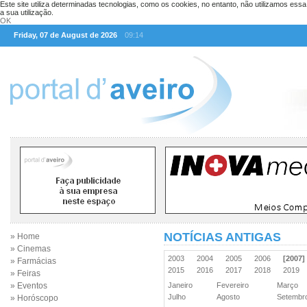
Este site utiliza determinadas tecnologias, como os cookies, no entanto, não utilizamos ess
a sua utilização.
OK
Friday, 07 de August de 2026
09:14
NOTÍCIAS ANTIGAS
» Home
» Cinemas
2003
2004
2005
2006
[2007]
» Farmácias
2015
2016
2017
2018
2019
» Feiras
» Eventos
Janeiro
Fevereiro
Março
Julho
Agosto
Setemb
» Horóscopo