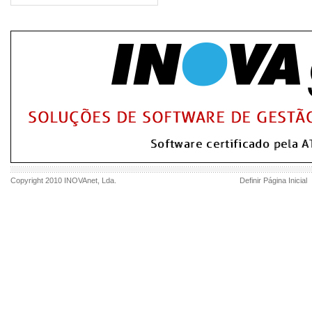
Copyright 2010
INOVAnet
, Lda.
Definir Página Inicial