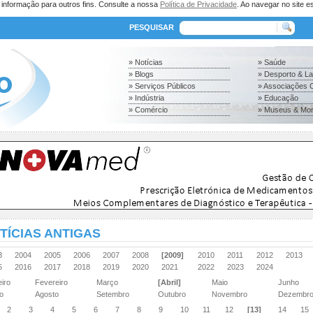
a informação para outros fins. Consulte a nossa
Política de Privacidade
. Ao navegar no site es
PESQUISAR
» Notícias
» Saúde
» Blogs
» Desporto & L
» Serviços Públicos
» Associações C
» Indústria
» Educação
» Comércio
» Museus & Mo
TÍCIAS ANTIGAS
03
2004
2005
2006
2007
2008
[2009]
2010
2011
2012
2013
15
2016
2017
2018
2019
2020
2021
2022
2023
2024
eiro
Fevereiro
Março
[Abril]
Maio
Junho
ho
Agosto
Setembro
Outubro
Novembro
Dezembr
2
3
4
5
6
7
8
9
10
11
12
[13]
14
15