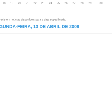
18
19
20
21
22
23
24
25
26
27
28
29
30
xistem notícias disponíveis para a data especificada.
GUNDA-FEIRA, 13 DE ABRIL DE 2009