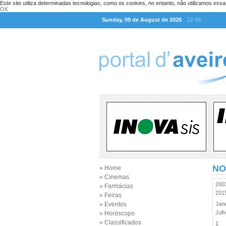
Este site utiliza determinadas tecnologias, como os cookies, no entanto, não utilizamos ess
OK
Sunday, 09 de August de 2026
12:49
NO
» Home
» Cinemas
20
» Farmácias
20
» Feiras
» Eventos
Jan
Jul
» Horóscopo
» Classificados
1