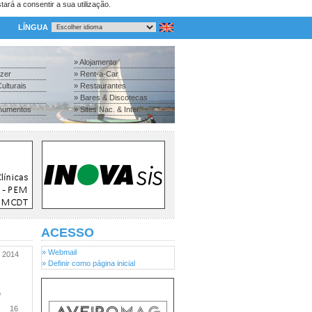
tará a consentir a sua utilização.
LÍNGUA
» Alojamento
azer
» Rent-a-Car
ulturais
» Restaurantes
» Bares & Discotecas
numentos
» Sites Nac. & Inter.
ACESSO
» Webmail
2014
» Definir como página inicial
o
16