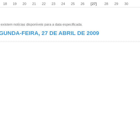
18
19
20
21
22
23
24
25
26
[27]
28
29
30
xistem notícias disponíveis para a data especificada.
GUNDA-FEIRA, 27 DE ABRIL DE 2009