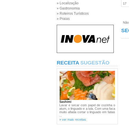
» Localização
17
» Gastronomia
» Roteiros Turísticos
» Praias
Não e
SE
RECEITA
SUGESTÃO
Sashimi
Lavar e secar com papel de cozinha o
atum, o linguado e a lula. Com uma faca
muito afiada cortar o linguado em fatias
...
» ver mais receitas