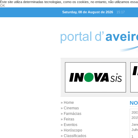
Este site utiliza determinadas tecnologias, como os cookies, no entanto, não utilizamos ess
OK
Saturday, 08 de August de 2026
15:17
NO
» Home
» Cinemas
20
» Farmácias
20
» Feiras
» Eventos
Jan
Jul
» Horóscopo
» Classificados
1