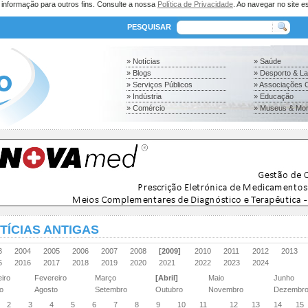
a informação para outros fins. Consulte a nossa
Política de Privacidade
. Ao navegar no site es
PESQUISAR
» Notícias
» Saúde
» Blogs
» Desporto & L
» Serviços Públicos
» Associações C
» Indústria
» Educação
» Comércio
» Museus & Mo
TÍCIAS ANTIGAS
03
2004
2005
2006
2007
2008
[2009]
2010
2011
2012
2013
15
2016
2017
2018
2019
2020
2021
2022
2023
2024
eiro
Fevereiro
Março
[Abril]
Maio
Junho
ho
Agosto
Setembro
Outubro
Novembro
Dezembr
2
3
4
5
6
7
8
9
10
11
12
13
14
15