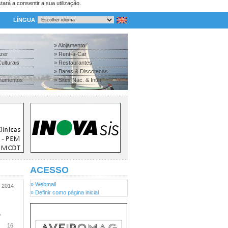
tará a consentir a sua utilização.
LÍNGUA
» Alojamento
azer
» Rent-a-Car
ulturais
» Restaurantes
» Bares & Discotecas
numentos
» Sites Nac. & Inter.
ACESSO
» Webmail
2014
» Definir como página inicial
o
16