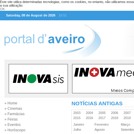
Este site utiliza determinadas tecnologias, como os cookies, no entanto, não utilizamos ess
a sua utilização.
OK
Saturday, 08 de August de 2026
16:51
NOTÍCIAS ANTIGAS
» Home
» Cinemas
2003
2004
2005
2006
2007
» Farmácias
2015
2016
2017
2018
2019
» Feiras
» Eventos
Janeiro
Fevereiro
Março
Julho
Agosto
Setemb
» Horóscopo