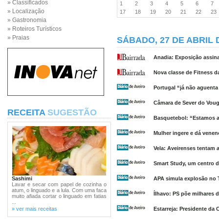
» Classificados
1
2
3
4
5
6
7
» Localização
17
18
19
20
21
22
2
» Gastronomia
» Roteiros Turísticos
» Praias
SÁBADO, 27 DE ABRIL 
Anadia: Exposição assina
Nova classe de Fitness
Portugal “já não aguenta
Câmara de Sever do Vouga
RECEITA
SUGESTÃO
Basquetebol: “Estamos ao
Mulher ingere e dá veneno
Vela: Aveirenses tentam
Smart Study, um centro 
Sashimi
APA simula explosão no 
Lavar e secar com papel de cozinha o
atum, o linguado e a lula. Com uma faca
Ílhavo: PS põe milhares 
muito afiada cortar o linguado em fatias
...
» ver mais receitas
Estarreja: Presidente da