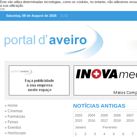
Este site utiliza determinadas tecnologias, como os cookies, no entanto, não utilizamos ess
a sua utilização.
OK
Saturday, 08 de August de 2026
21:52
NOTÍCIAS ANTIGAS
» Home
» Cinemas
2003
2004
2005
2006
2007
» Farmácias
2015
2016
2017
2018
2019
» Feiras
» Eventos
Janeiro
Fevereiro
» Horóscopo
1
2
3
4
5
6
7