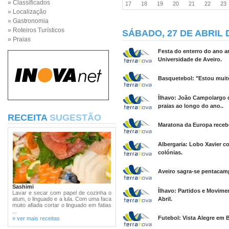
» Classificados
17
18
19
20
21
22
2
» Localização
» Gastronomia
» Roteiros Turísticos
SÁBADO, 27 DE ABRIL 
» Praias
Festa do enterro do ano ar
Universidade de Aveiro.
Basquetebol: "Estou muito
Ílhavo: João Campolargo q
praias ao longo do ano..
RECEITA
SUGESTÃO
Maratona da Europa receb
Albergaria: Lobo Xavier c
colónias.
Aveiro sagra-se pentacamp
Sashimi
Ílhavo: Partidos e Movime
Lavar e secar com papel de cozinha o
atum, o linguado e a lula. Com uma faca
Abril.
muito afiada cortar o linguado em fatias
...
Futebol: Vista Alegre em B
» ver mais receitas