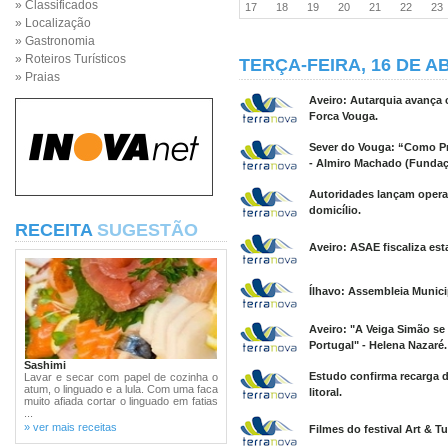
» Classificados
17
18
19
20
21
22
2
» Localização
» Gastronomia
» Roteiros Turísticos
TERÇA-FEIRA, 16 DE AB
» Praias
Aveiro: Autarquia avança 
Forca Vouga.
Sever do Vouga: “Como Pr
- Almiro Machado (Fundaç
Autoridades lançam opera
domicílio.
RECEITA
SUGESTÃO
Aveiro: ASAE fiscaliza es
Ílhavo: Assembleia Munici
Aveiro: "A Veiga Simão se
Portugal" - Helena Nazaré.
Sashimi
Estudo confirma recarga d
Lavar e secar com papel de cozinha o
atum, o linguado e a lula. Com uma faca
litoral.
muito afiada cortar o linguado em fatias
...
» ver mais receitas
Filmes do festival Art & T