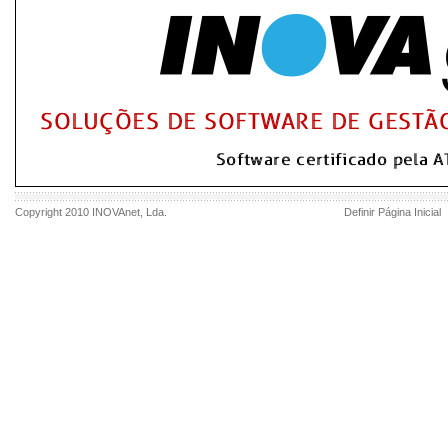
Copyright 2010
INOVAnet
, Lda.
Definir Página Inicial