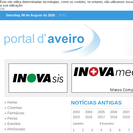
Este site utiliza determinadas tecnologias, como os cookies, no entanto, não utilizamos ess
a sua utilização.
OK
Saturday, 08 de August de 2026
16:51
NOTÍCIAS ANTIGAS
» Home
» Cinemas
2003
2004
2005
2006
2007
» Farmácias
2015
2016
2017
2018
2019
» Feiras
» Eventos
Janeiro
Fevereiro
» Horóscopo
1
2
3
4
5
6
7