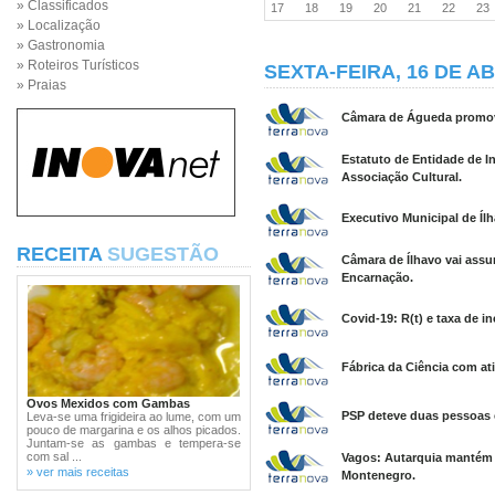
» Classificados
17
18
19
20
21
22
2
» Localização
» Gastronomia
» Roteiros Turísticos
SEXTA-FEIRA, 16 DE AB
» Praias
Câmara de Águeda promove 
Estatuto de Entidade de In
Associação Cultural.
Executivo Municipal de Íl
RECEITA
SUGESTÃO
Câmara de Ílhavo vai assu
Encarnação.
Covid-19: R(t) e taxa de 
Fábrica da Ciência com at
Ovos Mexidos com Gambas
PSP deteve duas pessoas
Leva-se uma frigideira ao lume, com um
pouco de margarina e os alhos picados.
Juntam-se as gambas e tempera-se
com sal ...
Vagos: Autarquia mantém 
» ver mais receitas
Montenegro.