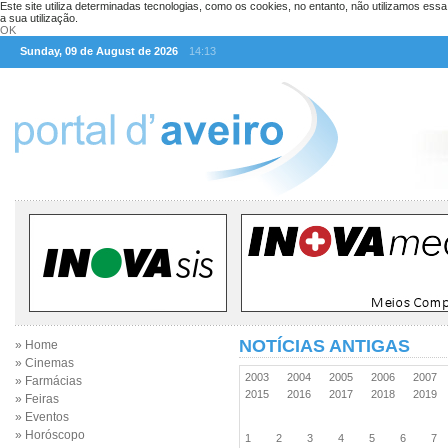
Este site utiliza determinadas tecnologias, como os cookies, no entanto, não utilizamos ess
a sua utilização.
OK
Sunday, 09 de August de 2026
14:13
NOTÍCIAS ANTIGAS
» Home
» Cinemas
2003
2004
2005
2006
2007
» Farmácias
2015
2016
2017
2018
2019
» Feiras
» Eventos
» Horóscopo
1
2
3
4
5
6
7