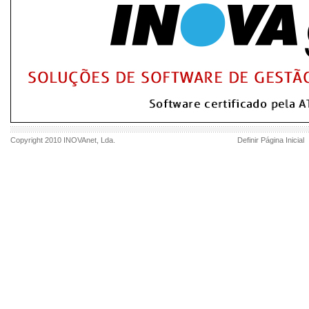
Copyright 2010
INOVAnet
, Lda.
Definir Página Inicial