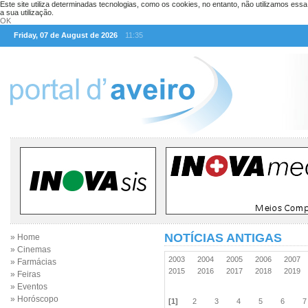
Este site utiliza determinadas tecnologias, como os cookies, no entanto, não utilizamos ess
a sua utilização.
OK
Friday, 07 de August de 2026
11:35
NOTÍCIAS ANTIGAS
» Home
» Cinemas
2003
2004
2005
2006
2007
» Farmácias
2015
2016
2017
2018
2019
» Feiras
» Eventos
» Horóscopo
[1]
2
3
4
5
6