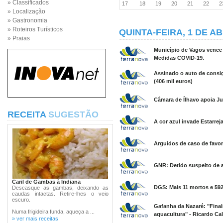
» Classificados
17
18
19
20
21
22
» Localização
» Gastronomia
» Roteiros Turísticos
QUINTA-FEIRA, 1 DE AB
» Praias
Município de Vagos vence
Medidas COVID-19.
Assinado o auto de consig
(406 mil euros)
Câmara de Ílhavo apoia Ju
RECEITA
SUGESTÃO
A cor azul invade Estarreja
Arguidos de caso de favor
GNR: Detido suspeito de a
Caril de Gambas à Indiana
DGS: Mais 11 mortos e 592
Descasque as gambas, deixando as
caudas intactas. Retire-lhes o veio
escuro.
Gafanha da Nazaré: "Fina
Numa frigideira funda, aqueça a ...
aquacultura" - Ricardo Ca
» ver mais receitas