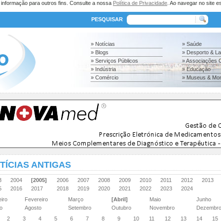
a informação para outros fins. Consulte a nossa
Política de Privacidade
. Ao navegar no site es
PESQUISAR
» Notícias
» Saúde
» Blogs
» Desporto & L
» Serviços Públicos
» Associações C
» Indústria
» Educação
» Comércio
» Museus & Mo
TÍCIAS ANTIGAS
03
2004
[2005]
2006
2007
2008
2009
2010
2011
2012
2013
15
2016
2017
2018
2019
2020
2021
2022
2023
2024
eiro
Fevereiro
Março
[Abril]
Maio
Junho
ho
Agosto
Setembro
Outubro
Novembro
Dezembr
2
3
4
5
6
7
8
9
10
11
12
13
14
15