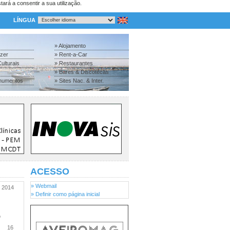
tará a consentir a sua utilização.
LÍNGUA
» Alojamento
azer
» Rent-a-Car
ulturais
» Restaurantes
» Bares & Discotecas
numentos
» Sites Nac. & Inter.
ACESSO
» Webmail
2014
» Definir como página inicial
o
16