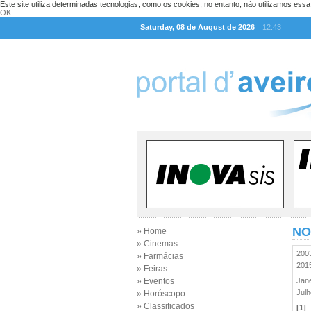
Este site utiliza determinadas tecnologias, como os cookies, no entanto, não utilizamos ess
OK
Saturday, 08 de August de 2026
12:43
NO
» Home
» Cinemas
20
» Farmácias
20
» Feiras
» Eventos
Jan
Jul
» Horóscopo
» Classificados
[1]