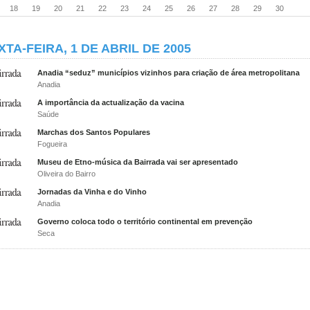
18
19
20
21
22
23
24
25
26
27
28
29
30
XTA-FEIRA, 1 DE ABRIL DE 2005
Anadia “seduz” municípios vizinhos para criação de área metropolitana
Anadia
A importância da actualização da vacina
Saúde
Marchas dos Santos Populares
Fogueira
Museu de Etno-música da Bairrada vai ser apresentado
Oliveira do Bairro
Jornadas da Vinha e do Vinho
Anadia
Governo coloca todo o território continental em prevenção
Seca