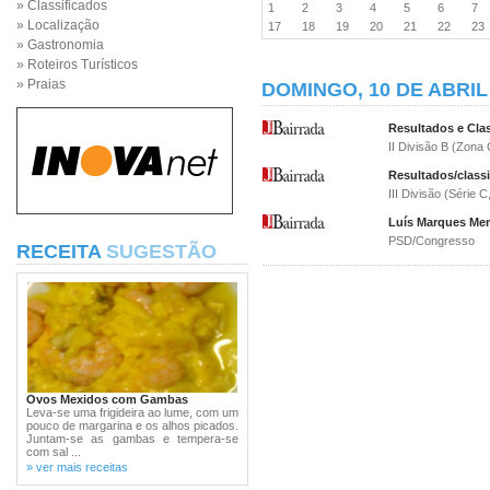
» Classificados
1
2
3
4
5
6
7
» Localização
17
18
19
20
21
22
2
» Gastronomia
» Roteiros Turísticos
» Praias
DOMINGO, 10 DE ABRIL
Resultados e Clas
II Divisão B (Zona 
Resultados/classi
III Divisão (Série C
Luís Marques Men
PSD/Congresso
RECEITA
SUGESTÃO
Ovos Mexidos com Gambas
Leva-se uma frigideira ao lume, com um
pouco de margarina e os alhos picados.
Juntam-se as gambas e tempera-se
com sal ...
» ver mais receitas