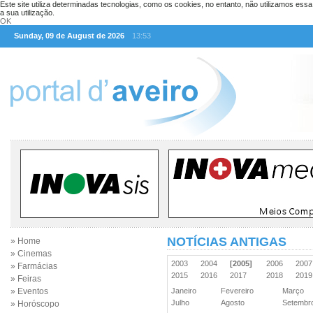
Este site utiliza determinadas tecnologias, como os cookies, no entanto, não utilizamos ess
a sua utilização.
OK
Sunday, 09 de August de 2026
13:53
NOTÍCIAS ANTIGAS
» Home
» Cinemas
2003
2004
[2005]
2006
200
» Farmácias
2015
2016
2017
2018
201
» Feiras
» Eventos
Janeiro
Fevereiro
Março
Julho
Agosto
Setemb
» Horóscopo