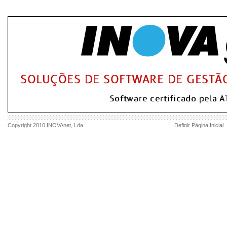
Copyright 2010
INOVAnet
, Lda.
Definir Página Inicial