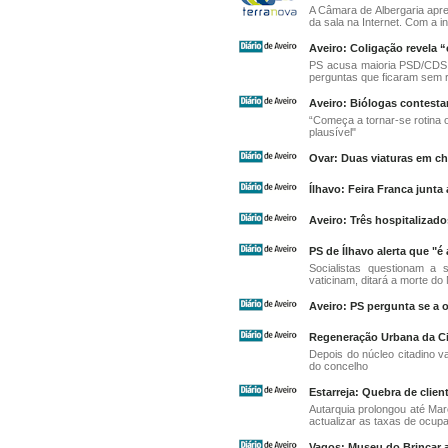
A Câmara de Albergaria apre
da sala na Internet. Com a i
Aveiro: Coligação revela 
PS acusa maioria PSD/CDS 
perguntas que ficaram sem 
Aveiro: Biólogas contest
“Começa a tornar-se rotina o
plausível"
Ovar: Duas viaturas em c
Ílhavo: Feira Franca junt
Aveiro: Três hospitalizad
PS de Ílhavo alerta que "é
Socialistas questionam a 
vaticinam, ditará a morte do
Aveiro: PS pergunta se a 
Regeneração Urbana da C
Depois do núcleo citadino v
do concelho
Estarreja: Quebra de cli
Autarquia prolongou até Mar
actualizar as taxas de ocup
Vagos: Museu do Brincar 