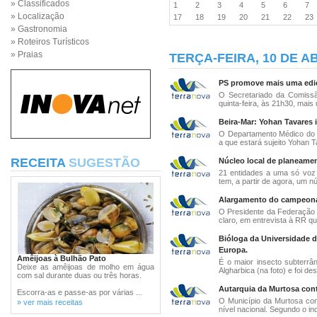
» Classificados
1
2
3
4
5
6
7
» Localização
17
18
19
20
21
22
2
» Gastronomia
» Roteiros Turísticos
» Praias
TERÇA-FEIRA, 10 DE AB
PS promove mais uma ediçã
O Secretariado da Comissão
quinta-feira, às 21h30, mais 
Beira-Mar: Yohan Tavares 
O Departamento Médico do B
a que estará sujeito Yohan T
RECEITA
SUGESTÃO
Núcleo local de planeamen
21 entidades a uma só voz 
tem, a partir de agora, um núc
Alargamento do campeonat
O Presidente da Federação 
claro, em entrevista à RR que
Bióloga da Universidade d
Europa.
Amêijoas à Bulhão Pato
É o maior insecto subterrâ
Deixe as amêijoas de molho em água
Algharbica (na foto) e foi de
com sal durante duas ou três horas.
Autarquia da Murtosa cont
Escorra-as e passe-as por várias ...
O Município da Murtosa cont
» ver mais receitas
nível nacional. Segundo o inqu