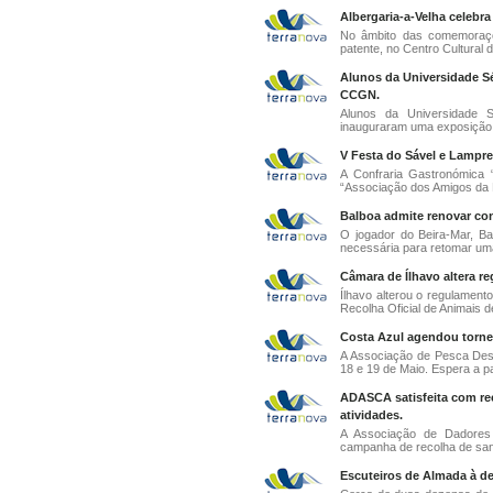
Albergaria-a-Velha celebr
No âmbito das comemoraçõe
patente, no Centro Cultural d
Alunos da Universidade S
CCGN.
Alunos da Universidade 
inauguraram uma exposição d
V Festa do Sável e Lampre
A Confraria Gastronómica 
“Associação dos Amigos da R
Balboa admite renovar cont
O jogador do Beira-Mar, Ba
necessária para retomar uma 
Câmara de Ílhavo altera r
Ílhavo alterou o regulament
Recolha Oficial de Animais d
Costa Azul agendou torne
A Associação de Pesca Desp
18 e 19 de Maio. Espera a pa
ADASCA satisfeita com re
atividades.
A Associação de Dadores 
campanha de recolha de san
Escuteiros de Almada à de