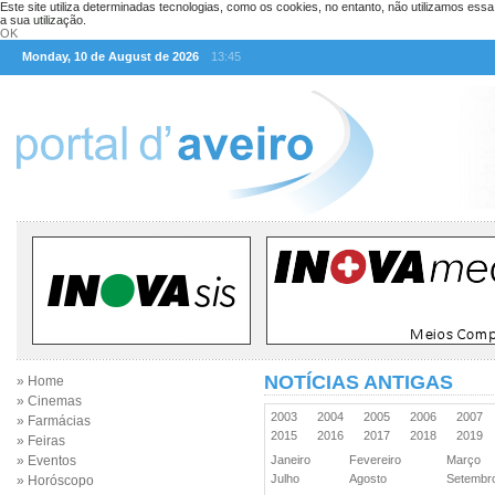
Este site utiliza determinadas tecnologias, como os cookies, no entanto, não utilizamos ess
a sua utilização.
OK
Monday, 10 de August de 2026
13:45
NOTÍCIAS ANTIGAS
» Home
» Cinemas
2003
2004
2005
2006
2007
» Farmácias
2015
2016
2017
2018
2019
» Feiras
» Eventos
Janeiro
Fevereiro
Março
Julho
Agosto
Setemb
» Horóscopo