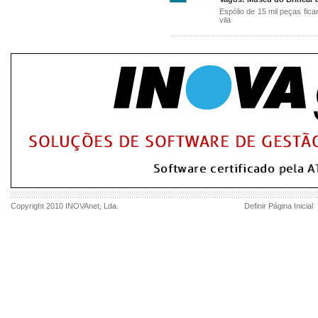
Espólio de 15 mil peças fic
vila
Copyright 2010
INOVAnet
, Lda.
Definir Página Inicial