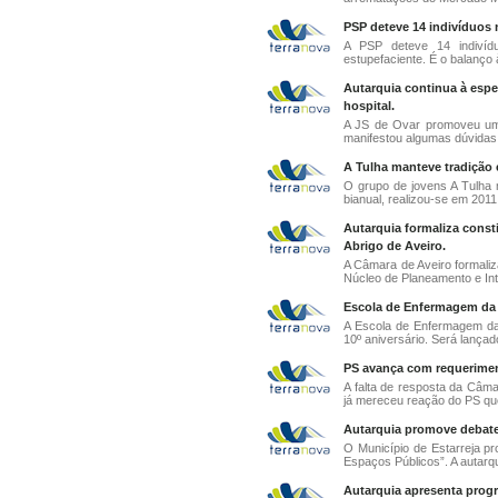
PSP deteve 14 indivíduos 
A PSP deteve 14 indivíd
estupefaciente. É o balanço à
Autarquia continua à espe
hospital.
A JS de Ovar promoveu uma
manifestou algumas dúvidas s
A Tulha manteve tradição e
O grupo de jovens A Tulha m
bianual, realizou-se em 2011 e
Autarquia formaliza cons
Abrigo de Aveiro.
A Câmara de Aveiro formaliza
Núcleo de Planeamento e In
Escola de Enfermagem da C
A Escola de Enfermagem da
10º aniversário. Será lançad
PS avança com requerimen
A falta de resposta da Câm
já mereceu reação do PS que
Autarquia promove debate 
O Município de Estarreja pr
Espaços Públicos”. A autarqui
Autarquia apresenta prog