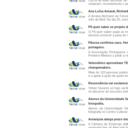
Cerca de duas dezenas de e
visitaram, recentemente o per
Ana Luísa Amaral, Richard
A livraria Bertrand do Fórum
mês de Abril. No dia 20, sexta
PS quer saber se projeto 
O PS quer saber quais as re
deveria construir a pista de
Páscoa confirma caos. Ho
portagens.
A Associação Portuguesa d
Primeiro-Ministro a pedir a r
Voluntários aproveitam T
changemakers.
Mais de 120 pessoas pudera
e o apelo à ação de quem inv
Ressonância vai esclarec
Yohan Tavares só hoje vai fi
no decorrer do encontro entr
Alunos da Universidade S
fotografia.
Alunos da Universidade S
fotografia no Centro Cultural
Autarquia alarga prazo d
A Câmara de Estarreja del
arrematações do Mercado Mun