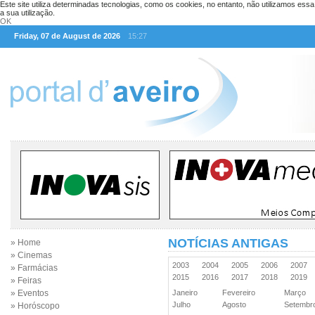
Este site utiliza determinadas tecnologias, como os cookies, no entanto, não utilizamos ess
a sua utilização.
OK
Friday, 07 de August de 2026
15:27
NOTÍCIAS ANTIGAS
» Home
» Cinemas
2003
2004
2005
2006
2007
» Farmácias
2015
2016
2017
2018
2019
» Feiras
» Eventos
Janeiro
Fevereiro
Março
Julho
Agosto
Setemb
» Horóscopo