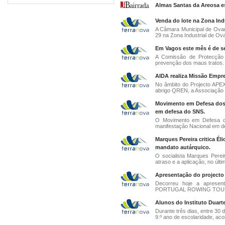
Almas Santas da Areosa es
Venda do lote na Zona Ind
A Câmara Municipal de Ovar
29 na Zona Industrial de Ovar
Em Vagos este mês é de se
A Comissão de Protecção
prevenção dos maus tratos. O
AIDA realiza Missão Empre
No âmbito do Projecto APE
abrigo QREN, a Associação In
Movimento em Defesa dos S
em defesa do SNS.
O Movimento em Defesa dos
manifestação Nacional em de
Marques Pereira critica Éli
mandato autárquico.
O socialista Marques Perei
atraso e a aplicação, no últi
Apresentação do projecto 
Decorreu hoje a apresen
PORTUGAL ROWING TOUR - A
Alunos do Instituto Duar
Durante três dias, entre 30 
9.º ano de escolaridade, ac