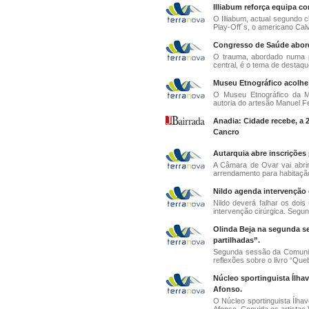
Illiabum reforça equipa 
O Illiabum, actual segundo c
Play-Off´s, o americano Cal
Congresso de Saúde abord
O trauma, abordado numa p
central, é o tema de destaque
Museu Etnográfico acolhe
O Museu Etnográfico da M
autoria do artesão Manuel Fer
Anadia: Cidade recebe, a 2
Cancro
Autarquia abre inscrições
A Câmara de Ovar vai abrir
arrendamento para habitação
Nildo agenda intervenção c
Nildo deverá falhar os doi
intervenção cirúrgica. Segund
Olinda Beja na segunda se
partilhadas”.
Segunda sessão da Comunidad
reflexões sobre o livro “Queb
Núcleo sportinguista Ílha
Afonso.
O Núcleo sportinguista Ílha