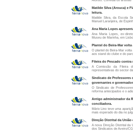
Afonso. Convida os artistas V
Matilde Silva (Arouca) e 
leitura.
Matilde Silva, da Escola 
Manuel Laranjeira, de Espinh
Ana Maria Lopes apresent
Ana Maria Lopes, ex-direto
Museu de Marinha, em Lisboa
Plantel do Beira-Mar volta
O plantel do Beira-Mar volt
aos stand do clube e do parcei
Fileira do Pescado contra
A Comissão da Fileira d
representativas do sector d
Sindicato de Professores 
governantes e governados
O Sindicato de Professor
reforma antecipados e o adi
Antigo administrador da R
conciliadora.
Mário Lino teve uma apariçã
mais esperado do dia no jul
Direção Distrital da Uniã
A nova Direção Distrital da
dos Sindicatos de Aveiro/CG