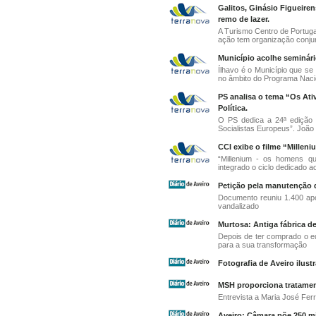
Galitos, Ginásio Figueiren
remo de lazer.
A Turismo Centro de Portuga
ação tem organização conjun
Município acolhe seminári
Ílhavo é o Município que se
no âmbito do Programa Nacio
PS analisa o tema “Os Ati
Política.
O PS dedica a 24ª edição d
Socialistas Europeus”. João 
CCI exibe o filme “Millen
“Millenium - os homens q
integrado o ciclo dedicado a
Petição pela manutenção 
Documento reuniu 1.400 apoi
vandalizado
Murtosa: Antiga fábrica d
Depois de ter comprado o e
para a sua transformação
Fotografia de Aveiro ilust
MSH proporciona tratamen
Entrevista a Maria José Fer
Aveiro: Câmara põe 250 m