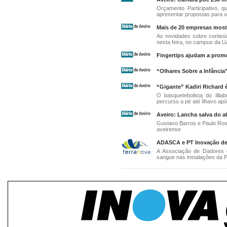
Orçamento Participativo, q
apresentar propostas para 
Mais de 20 empresas most
As novidades sobre conteú
nesta feira, no campus da U
Fingertips ajudam a prom
“Olhares Sobre a Infância
“Gigante” Kadiri Richard 
O basquetebolista do Illi
percurso a pé até Ílhavo ap
Aveiro: Lancha salva do ab
Gustavo Barros e Paulo Ros
aveirense
ADASCA e PT Inovação des
A Associação de Dadores 
sangue nas instalações da PT