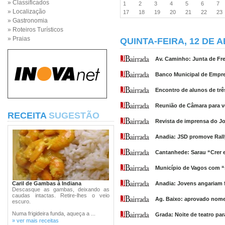
» Classificados
1
2
3
4
5
6
7
» Localização
17
18
19
20
21
22
2
» Gastronomia
» Roteiros Turísticos
» Praias
QUINTA-FEIRA, 12 DE A
Av. Caminho: Junta de Fre
Banco Municipal de Empre
Encontro de alunos de trê
Reunião de Câmara para v
RECEITA
SUGESTÃO
Revista de imprensa do Jor
Anadia: JSD promove Rall
Cantanhede: Sarau “Crer e
Município de Vagos com “s
Caril de Gambas à Indiana
Anadia: Jovens angariam 
Descasque as gambas, deixando as
caudas intactas. Retire-lhes o veio
Ag. Baixo: aprovado nome
escuro.
Numa frigideira funda, aqueça a ...
Grada: Noite de teatro pa
» ver mais receitas