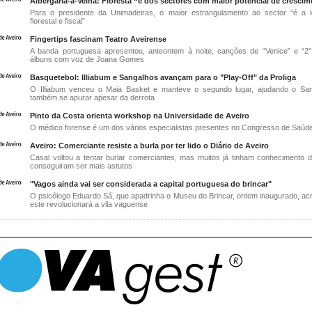
Albergaria-a-Velha: Floresta “é dos sectores com maior potencial de cresci
Para o presidente da Unimadeiras, o maior estrangulamento ao sector “é a l
florestal e fiscal”
Fingertips fascinam Teatro Aveirense
A banda portuguesa apresentou, anteontem à noite, canções de “Venice” e “2”
álbuns com voz de Joana Gomes
Basquetebol: Illiabum e Sangalhos avançam para o "Play-Off" da Proliga
O Illiabum venceu o Maia Basket e manteve o segundo lugar, ajudando o Sa
também se apurar apesar da derrota
Pinto da Costa orienta workshop na Universidade de Aveiro
O médico forense é um dos vários especialistas presentes no Congresso de Saúd
Aveiro: Comerciante resiste a burla por ter lido o Diário de Aveiro
Casal voltou a tentar burlar comerciantes, mas muitos já tinham conhecimento d
conseguiram ser mais astutos
"Vagos ainda vai ser considerada a capital portuguesa do brincar"
O psicólogo Eduardo Sá, que apadrinha o Museu do Brincar, ontem inaugurado, acr
este revolucionará a vila vaguense