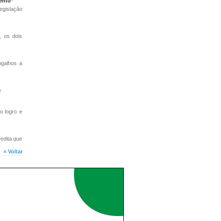
mento”
egislação
, os dois
ngalhos a
e
o logro e
edita que
« Voltar