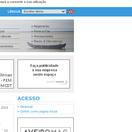
tará a consentir a sua utilização.
LÍNGUA
» Alojamento
azer
» Rent-a-Car
ulturais
» Restaurantes
» Bares & Discotecas
numentos
» Sites Nac. & Inter.
ACESSO
» Webmail
2014
» Definir como página inicial
o
16