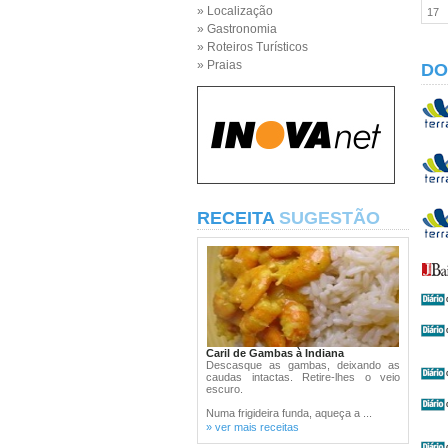
» Localização
17
» Gastronomia
» Roteiros Turísticos
» Praias
DO
RECEITA
SUGESTÃO
Caril de Gambas à Indiana
Descasque as gambas, deixando as
caudas intactas. Retire-lhes o veio
escuro.
Numa frigideira funda, aqueça a ...
» ver mais receitas