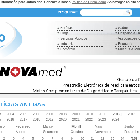
a informação para outros fins. Consulte a nossa
Política de Privacidade
. Ao navegar no site es
PESQUISAR
» Notícias
» Saúde
» Blogs
» Desporto & L
» Serviços Públicos
» Associações C
» Indústria
» Educação
» Comércio
» Museus & Mo
TÍCIAS ANTIGAS
03
2004
2005
2006
2007
2008
2009
2010
2011
[2012]
2013
15
2016
2017
2018
2019
2020
2021
2022
2023
2024
eiro
Fevereiro
Março
[Abril]
Maio
Junho
ho
Agosto
Setembro
Outubro
Novembro
Dezembr
2
3
4
5
6
7
8
9
10
11
12
13
14
[15]