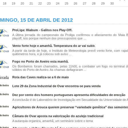
18
19
20
21
22
23
24
25
26
27
28
29
30
MINGO, 15 DE ABRIL DE 2012
ProLiga: Illiabum - Galitos nos Play-Off.
A última jornada do campeonato da Proliga confirmou o afastamento do Maia 
playoff, isto porque nenhum dos pressupostos que ...
Vento forte hoje e amanhã. Temperatura do ar vai subir.
A partir da tarde de hoje, o Instituto de Meteorologia prevê vento forte, com raj
quilómetros hora, e já colocou sob aviso ...
Fogo no Porto de Aveiro esta manhã.
Os Bombeiros foram chamados, pelas 11h00, a combater um fogo no terminal d
sólidos do Porto de Aveiro. As chamas deflagraram ...
Rota das Caves realiza-se a 6 de maio
Lote 29 da Zona Industrial de Ovar encontra-se para venda
Dez por cento dos homens portugueses apresenta dificuldades de erecção
A conclusão é do Laboratório de Investigação em Sexualidade da Universidade de 
Agricultores de Arouca querem preservar “variedade genética” das semente
Câmara de Ovar aposta na valorização do azulejo tradicional
A autarquia organiza, amanhã, um seminário sobre o tema