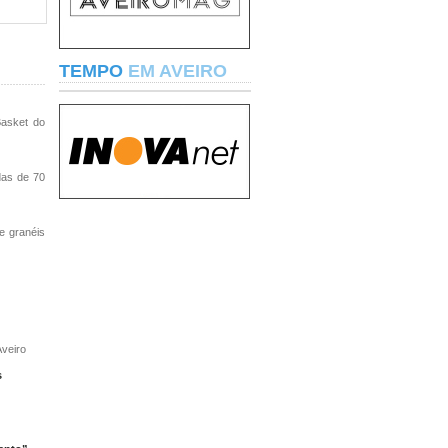
TEMPO
EM AVEIRO
Basket do
adas de 70
e granéis
Aveiro
s