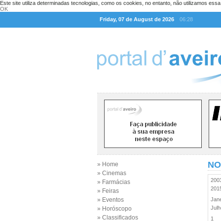
Este site utiliza determinadas tecnologias, como os cookies, no entanto, não utilizamos ess
OK
Friday, 07 de August de 2026
06:28
NO
» Home
» Cinemas
20
» Farmácias
20
» Feiras
» Eventos
Jan
Jul
» Horóscopo
» Classificados
1