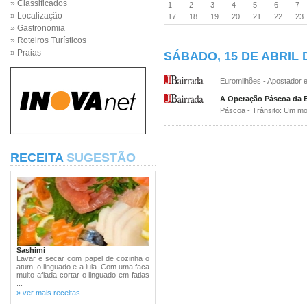
» Classificados
1
2
3
4
5
6
7
» Localização
17
18
19
20
21
22
2
» Gastronomia
» Roteiros Turísticos
» Praias
SÁBADO, 15 DE ABRIL 
Euromilhões - Apostador e
A Operação Páscoa da BT
Páscoa - Trânsito: Um mor
RECEITA
SUGESTÃO
Sashimi
Lavar e secar com papel de cozinha o
atum, o linguado e a lula. Com uma faca
muito afiada cortar o linguado em fatias
...
» ver mais receitas