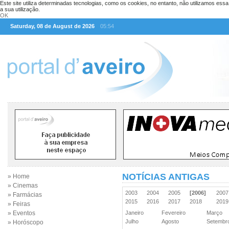
Este site utiliza determinadas tecnologias, como os cookies, no entanto, não utilizamos ess
a sua utilização.
OK
Saturday, 08 de August de 2026
05:54
NOTÍCIAS ANTIGAS
» Home
» Cinemas
2003
2004
2005
[2006]
200
» Farmácias
2015
2016
2017
2018
201
» Feiras
» Eventos
Janeiro
Fevereiro
Março
Julho
Agosto
Setemb
» Horóscopo