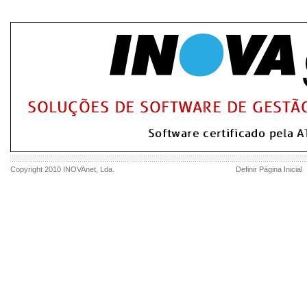
Copyright 2010
INOVAnet
, Lda.
Definir Página Inicial