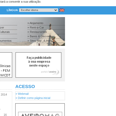
tará a consentir a sua utilização.
LÍNGUA
» Alojamento
azer
» Rent-a-Car
ulturais
» Restaurantes
» Bares & Discotecas
numentos
» Sites Nac. & Inter.
ACESSO
» Webmail
2014
» Definir como página inicial
o
16