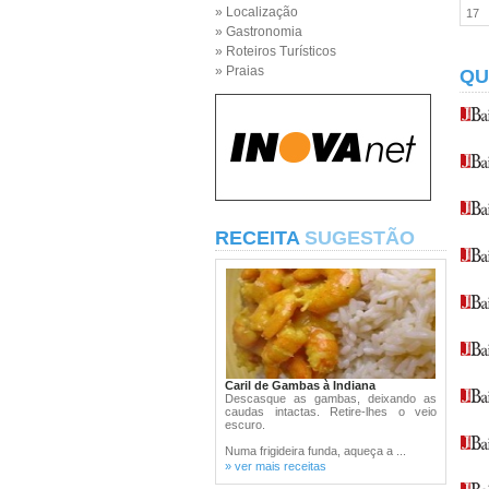
» Localização
17
» Gastronomia
» Roteiros Turísticos
» Praias
QU
RECEITA
SUGESTÃO
Caril de Gambas à Indiana
Descasque as gambas, deixando as
caudas intactas. Retire-lhes o veio
escuro.
Numa frigideira funda, aqueça a ...
» ver mais receitas