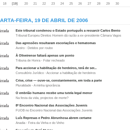
18
[19]
20
21
22
23
24
25
26
27
28
29
30
ARTA-FEIRA, 19 DE ABRIL DE 2006
Este tribunal condenou o Estado português a ressarcir Carlos Bento
Tribunal Europeu Direitos Homem dá razão a ex-presidente Câmara Vagos
Das agressões resultaram escoriações e hematomas
Aveiro - Detidos por roubo
À Oliveirense faltará apenas um ponto
Tribuna de Honra - Folar recheado
Para accionar a habilitação de herdeiros, terá de ser...
Consultório Jurídico - Accionar a habilitação de herdeiros
Crise, crise — ouve-se, constantemente, em toda a parte
Pluralidade - A minha ignorância
O embrião humano recebe uma tutela legal menor
Na festa da vida, projectos de morte?
8º Encontro Nacional das Associações Juvenis
FUOB no Encontro Nacional das Associações Juvenis
Luís Represas e Pedro Abrunhosa abrem certame
Anadia - Feira da Vinha e do Vinho