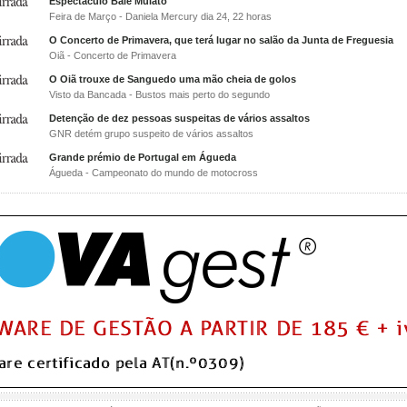
Espectáculo Balé Mulato
Feira de Março - Daniela Mercury dia 24, 22 horas
O Concerto de Primavera, que terá lugar no salão da Junta de Freguesia
Oiã - Concerto de Primavera
O Oiã trouxe de Sanguedo uma mão cheia de golos
Visto da Bancada - Bustos mais perto do segundo
Detenção de dez pessoas suspeitas de vários assaltos
GNR detém grupo suspeito de vários assaltos
Grande prémio de Portugal em Águeda
Águeda - Campeonato do mundo de motocross