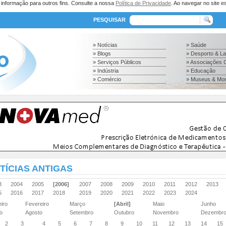
a informação para outros fins. Consulte a nossa
Política de Privacidade
. Ao navegar no site es
PESQUISAR
» Notícias
» Saúde
» Blogs
» Desporto & L
» Serviços Públicos
» Associações C
» Indústria
» Educação
» Comércio
» Museus & Mo
TÍCIAS ANTIGAS
03
2004
2005
[2006]
2007
2008
2009
2010
2011
2012
2013
15
2016
2017
2018
2019
2020
2021
2022
2023
2024
eiro
Fevereiro
Março
[Abril]
Maio
Junho
ho
Agosto
Setembro
Outubro
Novembro
Dezembr
2
3
4
5
6
7
8
9
10
11
12
13
14
15