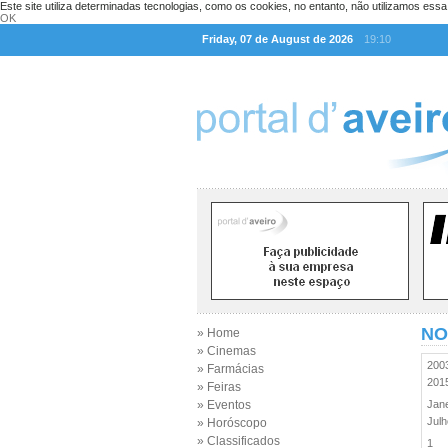
Este site utiliza determinadas tecnologias, como os cookies, no entanto, não utilizamos ess
OK
Friday, 07 de August de 2026
19:10
NO
» Home
» Cinemas
20
» Farmácias
20
» Feiras
» Eventos
Jan
Jul
» Horóscopo
» Classificados
1