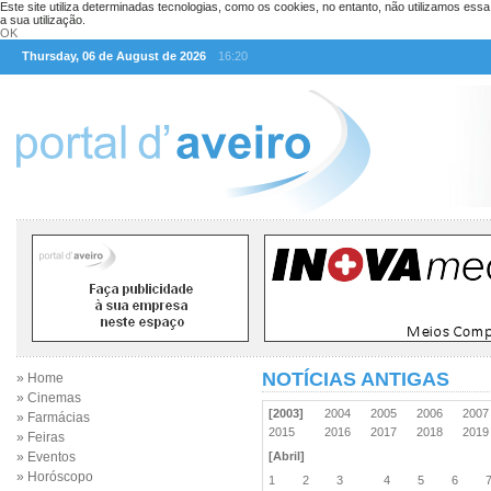
Este site utiliza determinadas tecnologias, como os cookies, no entanto, não utilizamos ess
a sua utilização.
OK
Thursday, 06 de August de 2026
16:20
NOTÍCIAS ANTIGAS
» Home
» Cinemas
[2003]
2004
2005
2006
200
» Farmácias
2015
2016
2017
2018
201
» Feiras
» Eventos
[Abril]
» Horóscopo
1
2
3
4
5
6