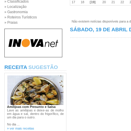
» Classificados
17
18
[19]
20
21
22
» Localização
» Gastronomia
» Roteiros Turísticos
Não existem notícias disponíveis para a d
» Praias
SÁBADO, 19 DE ABRIL 
RECEITA
SUGESTÃO
Amêijoas com Presunto e Salsa
Lave as amêijoas e deixe-as de molho
em água e sal, dentro do frigorífico, de
um dia para o outro.
No dia ...
» ver mais receitas