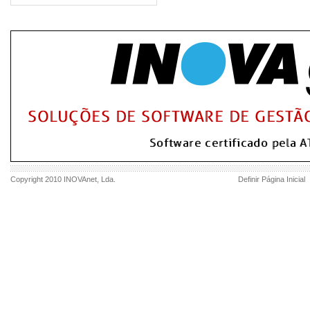
Copyright 2010
INOVAnet
, Lda.
Definir Página Inicial