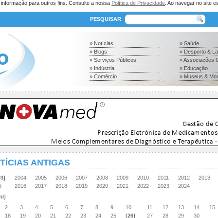
a informação para outros fins. Consulte a nossa
Política de Privacidade
. Ao navegar no site es
PESQUISAR
» Notícias
» Saúde
» Blogs
» Desporto & L
» Serviços Públicos
» Associações C
» Indústria
» Educação
» Comércio
» Museus & Mo
TÍCIAS ANTIGAS
03]
2004
2005
2006
2007
2008
2009
2010
2011
2012
2013
15
2016
2017
2018
2019
2020
2021
2022
2023
2024
il]
2
3
4
5
6
7
8
9
10
11
12
13
14
15
18
19
20
21
22
23
24
25
[26]
27
28
29
30