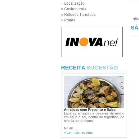
» Localização
» Gastronomia
» Roteiros Turísticos
Não e
» Praias
SÁ
RECEITA
SUGESTÃO
Amêijoas com Presunto e Salsa
Lave as amêijoas e deixe-as de molho
em água e sal, dentro do frigorífico, de
um dia para o outro.
No dia ...
» ver mais receitas