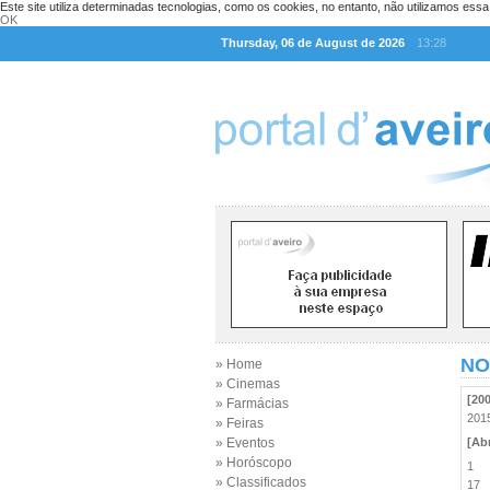
Este site utiliza determinadas tecnologias, como os cookies, no entanto, não utilizamos ess
OK
Thursday, 06 de August de 2026
13:28
NO
» Home
» Cinemas
[20
» Farmácias
20
» Feiras
» Eventos
[Abr
» Horóscopo
1
» Classificados
17