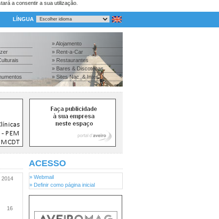
tará a consentir a sua utilização.
LÍNGUA
» Alojamento
azer
» Rent-a-Car
ulturais
» Restaurantes
» Bares & Discotecas
numentos
» Sites Nac. & Inter.
ACESSO
» Webmail
2014
» Definir como página inicial
16