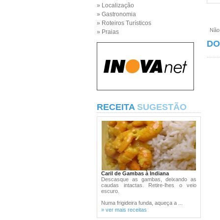
» Localização
» Gastronomia
» Roteiros Turísticos
Não e
» Praias
DO
RECEITA
SUGESTÃO
Caril de Gambas à Indiana
Descasque as gambas, deixando as
caudas intactas. Retire-lhes o veio
escuro.
Numa frigideira funda, aqueça a ...
» ver mais receitas