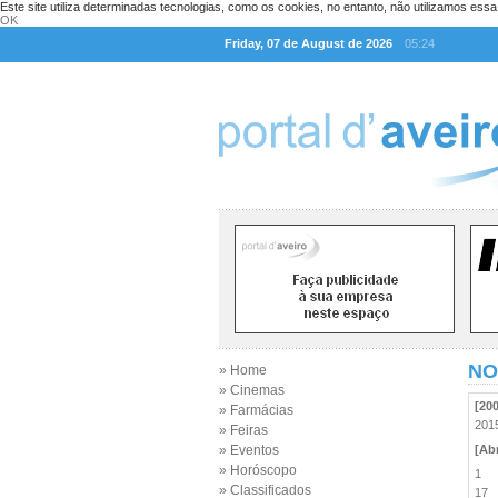
Este site utiliza determinadas tecnologias, como os cookies, no entanto, não utilizamos ess
OK
Friday, 07 de August de 2026
05:24
NO
» Home
» Cinemas
[20
» Farmácias
20
» Feiras
» Eventos
[Abr
» Horóscopo
1
» Classificados
17