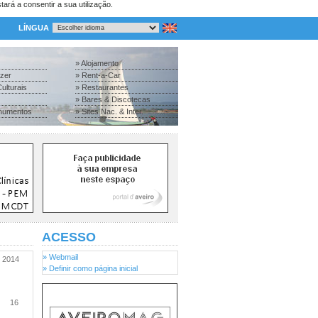
tará a consentir a sua utilização.
LÍNGUA
» Alojamento
azer
» Rent-a-Car
ulturais
» Restaurantes
» Bares & Discotecas
numentos
» Sites Nac. & Inter.
ACESSO
» Webmail
2014
» Definir como página inicial
16