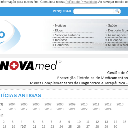
a informação para outros fins. Consulte a nossa
Política de Privacidade
. Ao navegar no site es
PESQUISAR
» Notícias
» Saúde
» Blogs
» Desporto & L
» Serviços Públicos
» Associações C
» Indústria
» Educação
» Comércio
» Museus & Mo
TÍCIAS ANTIGAS
03]
2004
2005
2006
2007
2008
2009
2010
2011
2012
2013
15
2016
2017
2018
2019
2020
2021
2022
2023
2024
il]
2
3
4
5
6
7
8
9
10
11
12
13
14
15
18
19
[20]
21
22
23
24
25
26
27
28
29
30