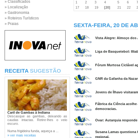
» Classificados
1
2
3
4
5
6
» Localização
17
18
19
[20]
21
22
» Gastronomia
» Roteiros Turísticos
» Praias
SEXTA-FEIRA, 20 DE AB
Vista Alegre: Almoço dos
Liga de Basquetebol: Illi
Fórum Murtosa Ciclável a
RECEITA
SUGESTÃO
GNR da Gafanha da Nazaré
Jovens de Ílhavo visitaram
Fábrica da Ciência acolhe 
democracias.
Caril de Gambas à Indiana
Descasque as gambas, deixando as
caudas intactas. Retire-lhes o veio
Ovar: Autarquia responde 
escuro.
Numa frigideira funda, aqueça a ...
Susana Lamas questiona G
» ver mais receitas
regional.