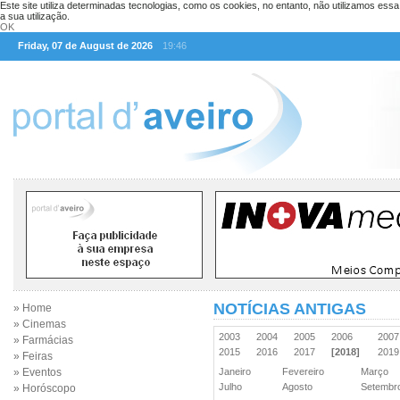
Este site utiliza determinadas tecnologias, como os cookies, no entanto, não utilizamos ess
a sua utilização.
OK
Friday, 07 de August de 2026
19:46
NOTÍCIAS ANTIGAS
» Home
» Cinemas
2003
2004
2005
2006
200
» Farmácias
2015
2016
2017
[2018]
201
» Feiras
» Eventos
Janeiro
Fevereiro
Março
Julho
Agosto
Setemb
» Horóscopo