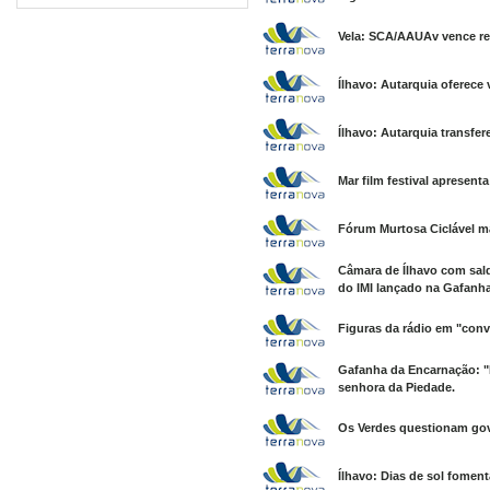
Vela: SCA/AAUAv vence re
Ílhavo: Autarquia oferece
Ílhavo: Autarquia transfer
Mar film festival apresenta
Fórum Murtosa Ciclável m
Câmara de Ílhavo com sald
do IMI lançado na Gafanha
Figuras da rádio em "conv
Gafanha da Encarnação: "E
senhora da Piedade.
Os Verdes questionam gov
Ílhavo: Dias de sol fomen