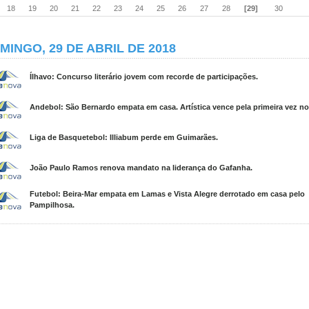
18
19
20
21
22
23
24
25
26
27
28
[29]
30
MINGO, 29 DE ABRIL DE 2018
Ílhavo: Concurso literário jovem com recorde de participações.
Andebol: São Bernardo empata em casa. Artística vence pela primeira vez n
Liga de Basquetebol: Illiabum perde em Guimarães.
João Paulo Ramos renova mandato na liderança do Gafanha.
Futebol: Beira-Mar empata em Lamas e Vista Alegre derrotado em casa pelo
Pampilhosa.