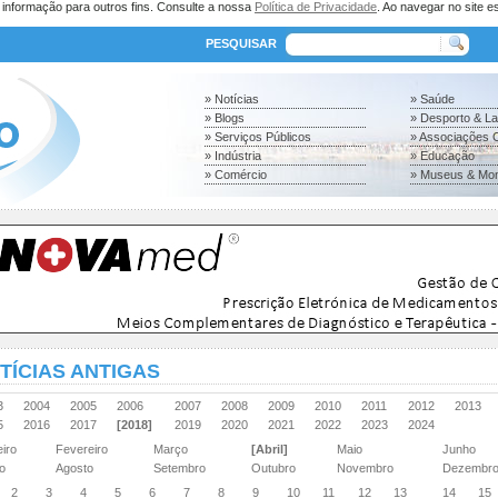
a informação para outros fins. Consulte a nossa
Política de Privacidade
. Ao navegar no site es
PESQUISAR
» Notícias
» Saúde
» Blogs
» Desporto & L
» Serviços Públicos
» Associações C
» Indústria
» Educação
» Comércio
» Museus & Mo
TÍCIAS ANTIGAS
03
2004
2005
2006
2007
2008
2009
2010
2011
2012
2013
15
2016
2017
[2018]
2019
2020
2021
2022
2023
2024
eiro
Fevereiro
Março
[Abril]
Maio
Junho
ho
Agosto
Setembro
Outubro
Novembro
Dezembr
2
3
4
5
6
7
8
9
10
11
12
13
14
15