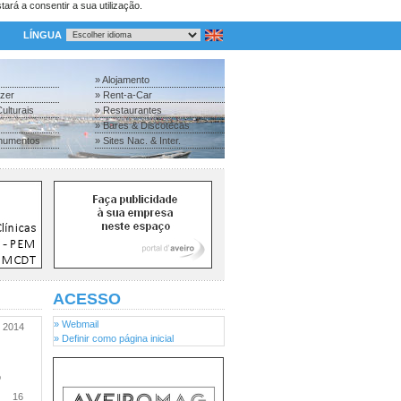
tará a consentir a sua utilização.
LÍNGUA
» Alojamento
azer
» Rent-a-Car
ulturais
» Restaurantes
» Bares & Discotecas
numentos
» Sites Nac. & Inter.
ACESSO
» Webmail
2014
» Definir como página inicial
o
16