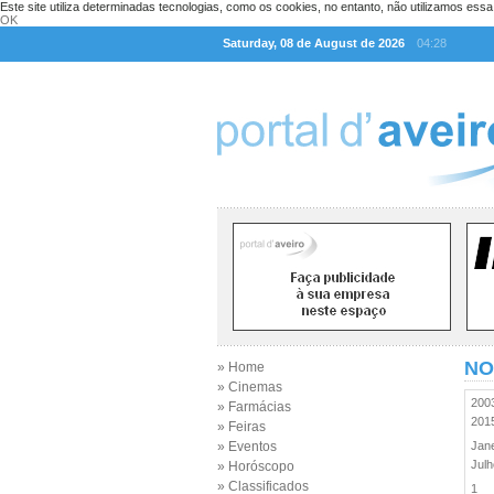
Este site utiliza determinadas tecnologias, como os cookies, no entanto, não utilizamos ess
OK
Saturday, 08 de August de 2026
04:28
NO
» Home
» Cinemas
20
» Farmácias
20
» Feiras
» Eventos
Jan
Jul
» Horóscopo
» Classificados
1