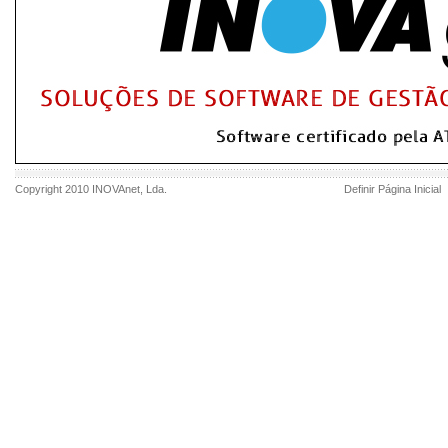
Copyright 2010
INOVAnet
, Lda.
Definir Página Inicial