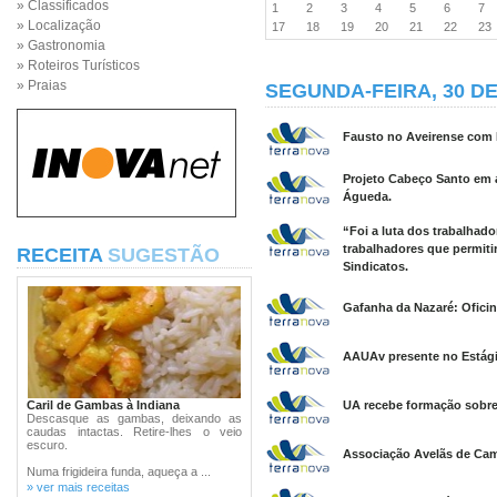
» Classificados
1
2
3
4
5
6
7
» Localização
17
18
19
20
21
22
2
» Gastronomia
» Roteiros Turísticos
» Praias
SEGUNDA-FEIRA, 30 DE
Fausto no Aveirense com B
Projeto Cabeço Santo em 
Águeda.
“Foi a luta dos trabalhado
trabalhadores que permiti
RECEITA
SUGESTÃO
Sindicatos.
Gafanha da Nazaré: Oficina
AAUAv presente no Estági
Caril de Gambas à Indiana
UA recebe formação sobre 
Descasque as gambas, deixando as
caudas intactas. Retire-lhes o veio
escuro.
Associação Avelãs de Cam
Numa frigideira funda, aqueça a ...
» ver mais receitas