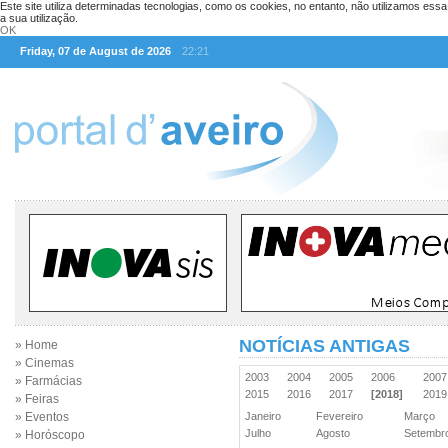
Este site utiliza determinadas tecnologias, como os cookies, no entanto, não utilizamos ess
a sua utilização.
OK
Friday, 07 de August de 2026
22:21
NOTÍCIAS ANTIGAS
» Home
» Cinemas
2003
2004
2005
2006
200
» Farmácias
2015
2016
2017
[2018]
201
» Feiras
» Eventos
Janeiro
Fevereiro
Março
Julho
Agosto
Setemb
» Horóscopo