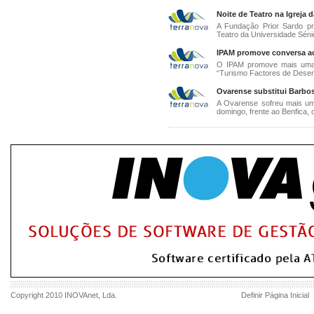
Noite de Teatro na Igreja
A Fundação Prior Sardo pr
Teatro da Universidade Séni
IPAM promove conversa a
O IPAM promove mais uma 
“Turismo Factores de Desen
Ovarense substitui Barbos
A Ovarense sofreu mais um p
domingo, frente ao Benfica, 
Copyright 2010
INOVAnet
, Lda.
Definir Página Inicial