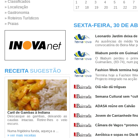
» Classificados
1
2
3
4
5
6
7
» Localização
17
18
19
20
21
22
2
» Gastronomia
» Roteiros Turísticos
» Praias
SEXTA-FEIRA, 30 DE AB
Leonardo Jardim deixa de f
As ausências do médio Ya
convocatória do Beira-Mar p
Illiabum perde em Guimarã
O Illiabum perdeu o prime
Guimarães, (83-74), num jogo
RECEITA
SUGESTÃO
Fashion Week termina hoj
Termina hoje a Fashion We
Projecto integrado na acção 
Oiã não dá tréguas
Semana Cultural sem “cul
ADASA reúne em Calvão
Caril de Gambas à Indiana
Jovem de Cantanhede final
Descasque as gambas, deixando as
caudas intactas. Retire-lhes o veio
escuro.
Câmara de Vagos “promov
Numa frigideira funda, aqueça a ...
Aeróbica e sopas no Dia 
» ver mais receitas