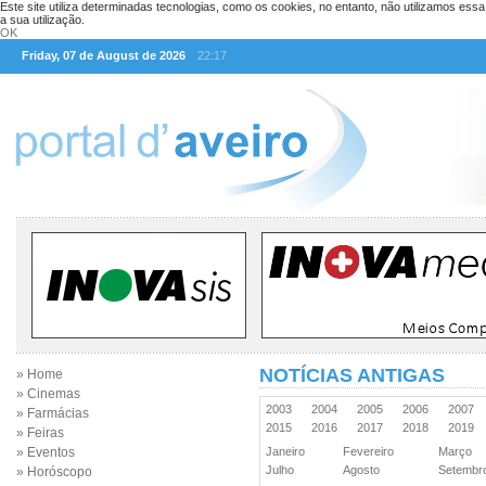
Este site utiliza determinadas tecnologias, como os cookies, no entanto, não utilizamos ess
a sua utilização.
OK
Friday, 07 de August de 2026
22:17
NOTÍCIAS ANTIGAS
» Home
» Cinemas
2003
2004
2005
2006
2007
» Farmácias
2015
2016
2017
2018
2019
» Feiras
» Eventos
Janeiro
Fevereiro
Março
Julho
Agosto
Setemb
» Horóscopo