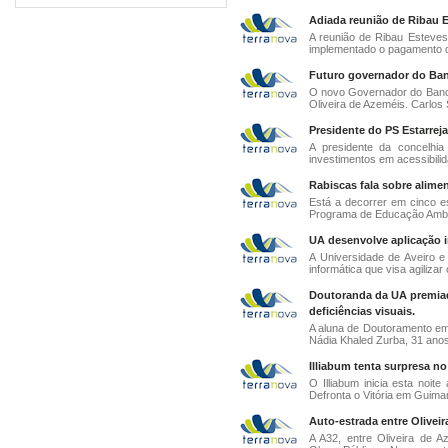
Adiada reunião de Ribau E
A reunião de Ribau Esteve
implementado o pagamento de
Futuro governador do Ban
O novo Governador do Banco 
Oliveira de Azeméis. Carlos S
Presidente do PS Estarrej
A presidente da concelhia
investimentos em acessibili
Rabiscas fala sobre alime
Está a decorrer em cinco e
Programa de Educação Ambien
UA desenvolve aplicação i
A Universidade de Aveiro 
informática que visa agilizar 
Doutoranda da UA premiad
deficiências visuais.
A aluna de Doutoramento em 
Nádia Khaled Zurba, 31 anos,
Illiabum tenta surpresa n
O Illiabum inicia esta noit
Defronta o Vitória em Guimar
Auto-estrada entre Olivei
A A32, entre Oliveira de A