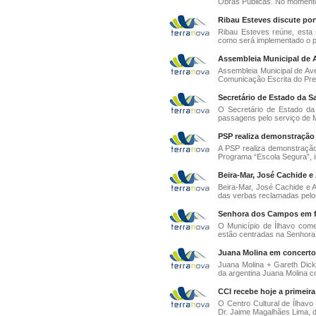
Obras Públicas. No momento
Ribau Esteves discute p
Ribau Esteves reúne, esta 
como será implementado o p
Assembleia Municipal de A
Assembleia Municipal de Avei
Comunicação Escrita do Pres
Secretário de Estado da Sa
O Secretário de Estado da
passagens pelo serviço de Me
PSP realiza demonstração 
A PSP realiza demonstração
Programa “Escola Segura”, in
Beira-Mar, José Cachide e
Beira-Mar, José Cachide e 
das verbas reclamadas pelos
Senhora dos Campos em f
O Município de Ílhavo come
estão centradas na Senhora
Juana Molina em concerto 
Juana Molina + Gareth Dick
da argentina Juana Molina co
CCI recebe hoje a primeira
O Centro Cultural de Ílhavo
Dr. Jaime Magalhães Lima, de