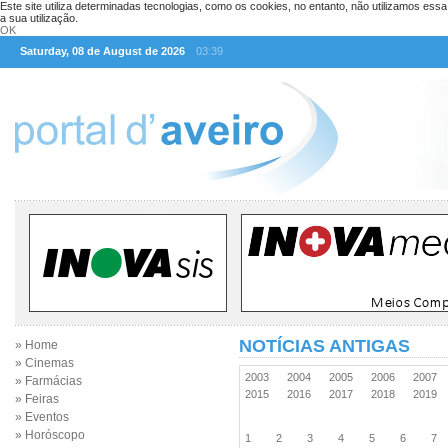
Este site utiliza determinadas tecnologias, como os cookies, no entanto, não utilizamos ess
a sua utilização.
OK
Saturday, 08 de August de 2026
03:39
NOTÍCIAS ANTIGAS
» Home
» Cinemas
2003
2004
2005
2006
2007
» Farmácias
2015
2016
2017
2018
2019
» Feiras
» Eventos
» Horóscopo
1
2
3
4
5
6
7