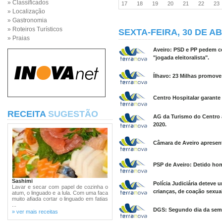
» Classificados
17
18
19
20
21
22
2
» Localização
» Gastronomia
» Roteiros Turísticos
SEXTA-FEIRA, 30 DE AB
» Praias
Aveiro: PSD e PP pedem 
"jogada eleitoralista".
Ílhavo: 23 Milhas promove
Centro Hospitalar garante 
RECEITA
SUGESTÃO
AG da Turismo do Centro a
2020.
Câmara de Aveiro apresent
PSP de Aveiro: Detido hom
Sashimi
Polícia Judiciária deteve
Lavar e secar com papel de cozinha o
crianças, de coação sexua
atum, o linguado e a lula. Com uma faca
muito afiada cortar o linguado em fatias
...
DGS: Segundo dia da sema
» ver mais receitas