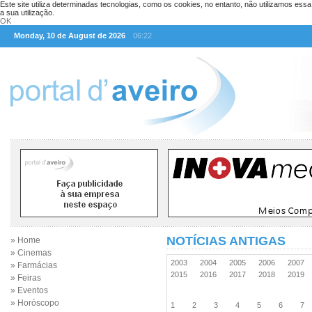
Este site utiliza determinadas tecnologias, como os cookies, no entanto, não utilizamos ess
a sua utilização.
OK
Monday, 10 de August de 2026
06:22
NOTÍCIAS ANTIGAS
» Home
» Cinemas
2003
2004
2005
2006
2007
» Farmácias
2015
2016
2017
2018
2019
» Feiras
» Eventos
» Horóscopo
1
2
3
4
5
6
7