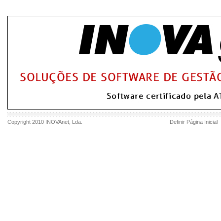
Copyright 2010
INOVAnet
, Lda.
Definir Página Inicial