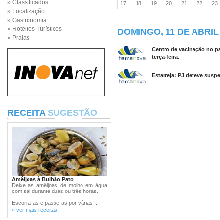
» Classificados
17
18
19
20
21
22
2
» Localização
» Gastronomia
» Roteiros Turísticos
DOMINGO, 11 DE ABRIL
» Praias
Centro de vacinação no pa
terça-feira.
Estarreja: PJ deteve suspe
RECEITA
SUGESTÃO
Amêijoas à Bulhão Pato
Deixe as amêijoas de molho em água
com sal durante duas ou três horas.
Escorra-as e passe-as por várias ...
» ver mais receitas