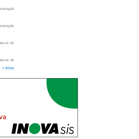
ernização
ernização
ata-se do
ata-se do
« Voltar