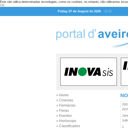
Este site utiliza determinadas tecnologias, como os cookies, no entanto, não utilizamos ess
OK
Friday, 07 de August de 2026
16:05
NO
» Home
» Cinemas
20
» Farmácias
20
» Feiras
» Eventos
Jan
Jul
» Horóscopo
» Classificados
1