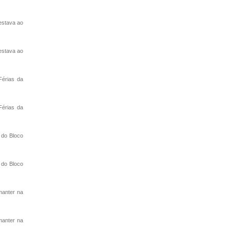
estava ao
estava ao
Férias da
Férias da
s do Bloco
s do Bloco
manter na
manter na