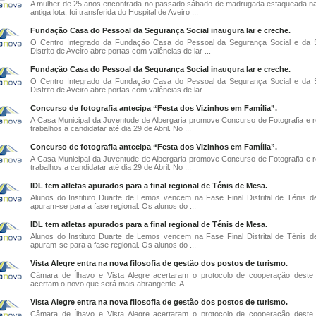
A mulher de 25 anos encontrada no passado sábado de madrugada esfaqueada n
antiga lota, foi transferida do Hospital de Aveiro ...
Fundação Casa do Pessoal da Segurança Social inaugura lar e creche.
O Centro Integrado da Fundação Casa do Pessoal da Segurança Social e da 
Distrito de Aveiro abre portas com valências de lar ...
Fundação Casa do Pessoal da Segurança Social inaugura lar e creche.
O Centro Integrado da Fundação Casa do Pessoal da Segurança Social e da 
Distrito de Aveiro abre portas com valências de lar ...
Concurso de fotografia antecipa “Festa dos Vizinhos em Família”.
A Casa Municipal da Juventude de Albergaria promove Concurso de Fotografia e 
trabalhos a candidatar até dia 29 de Abril. No ...
Concurso de fotografia antecipa “Festa dos Vizinhos em Família”.
A Casa Municipal da Juventude de Albergaria promove Concurso de Fotografia e 
trabalhos a candidatar até dia 29 de Abril. No ...
IDL tem atletas apurados para a final regional de Ténis de Mesa.
Alunos do Instituto Duarte de Lemos vencem na Fase Final Distrital de Ténis 
apuram-se para a fase regional. Os alunos do ...
IDL tem atletas apurados para a final regional de Ténis de Mesa.
Alunos do Instituto Duarte de Lemos vencem na Fase Final Distrital de Ténis 
apuram-se para a fase regional. Os alunos do ...
Vista Alegre entra na nova filosofia de gestão dos postos de turismo.
Câmara de Ílhavo e Vista Alegre acertaram o protocolo de cooperação deste
acertam o novo que será mais abrangente. A ...
Vista Alegre entra na nova filosofia de gestão dos postos de turismo.
Câmara de Ílhavo e Vista Alegre acertaram o protocolo de cooperação deste