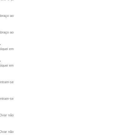
abraço ao
abraço ao
.
hóquei em
.
hóquei em
ontram-se
ontram-se
 Ovar não
 Ovar não