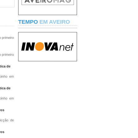
TEMPO
EM AVEIRO
o primeiro
o primeiro
tica de
spinho em
tica de
spinho em
ros
"Acção de
ros