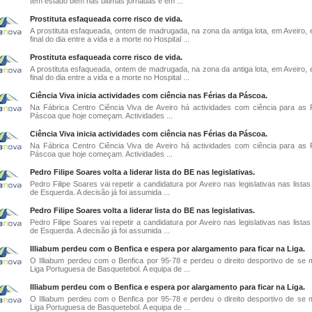
tem estado bem nas últimas jornadas e em ...
Prostituta esfaqueada corre risco de vida.
A prostituta esfaqueada, ontem de madrugada, na zona da antiga lota, em Aveiro, 
final do dia entre a vida e a morte no Hospital ...
Prostituta esfaqueada corre risco de vida.
A prostituta esfaqueada, ontem de madrugada, na zona da antiga lota, em Aveiro, 
final do dia entre a vida e a morte no Hospital ...
Ciência Viva inicia actividades com ciência nas Férias da Páscoa.
Na Fábrica Centro Ciência Viva de Aveiro há actividades com ciência para as 
Páscoa que hoje começam. Actividades ...
Ciência Viva inicia actividades com ciência nas Férias da Páscoa.
Na Fábrica Centro Ciência Viva de Aveiro há actividades com ciência para as 
Páscoa que hoje começam. Actividades ...
Pedro Filipe Soares volta a liderar lista do BE nas legislativas.
Pedro Filipe Soares vai repetir a candidatura por Aveiro nas legislativas nas lista
de Esquerda. A decisão já foi assumida ...
Pedro Filipe Soares volta a liderar lista do BE nas legislativas.
Pedro Filipe Soares vai repetir a candidatura por Aveiro nas legislativas nas lista
de Esquerda. A decisão já foi assumida ...
Illiabum perdeu com o Benfica e espera por alargamento para ficar na Liga.
O Illiabum perdeu com o Benfica por 95-78 e perdeu o direito desportivo de se 
Liga Portuguesa de Basquetebol. A equipa de ...
Illiabum perdeu com o Benfica e espera por alargamento para ficar na Liga.
O Illiabum perdeu com o Benfica por 95-78 e perdeu o direito desportivo de se 
Liga Portuguesa de Basquetebol. A equipa de ...