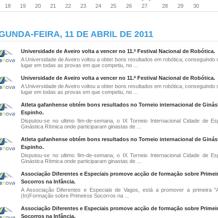
18
19
20
21
22
23
24
25
26
27
28
29
30
GUNDA-FEIRA, 11 DE ABRIL DE 2011
Universidade de Aveiro volta a vencer no 11.º Festival Nacional de Robótica.
A Universidade de Aveiro voltou a obter bons resultados em robótica, conseguindo 
lugar em todas as provas em que competiu, no ...
Universidade de Aveiro volta a vencer no 11.º Festival Nacional de Robótica.
A Universidade de Aveiro voltou a obter bons resultados em robótica, conseguindo 
lugar em todas as provas em que competiu, no ...
Atleta gafanhense obtém bons resultados no Torneio internacional de Ginás
Espinho.
Disputou-se no ultimo fim-de-semana, o IX Torneio Internacional Cidade de E
Ginástica Rítmica onde participaram ginastas de ...
Atleta gafanhense obtém bons resultados no Torneio internacional de Ginás
Espinho.
Disputou-se no ultimo fim-de-semana, o IX Torneio Internacional Cidade de E
Ginástica Rítmica onde participaram ginastas de ...
Associação Diferentes e Especiais promove acção de formação sobre Primei
Socorros na Infância.
A Associação Diferentes e Especiais de Vagos, está a promover a primeira 
(In)Formação sobre Primeiros Socorros na ...
Associação Diferentes e Especiais promove acção de formação sobre Primei
Socorros na Infância.