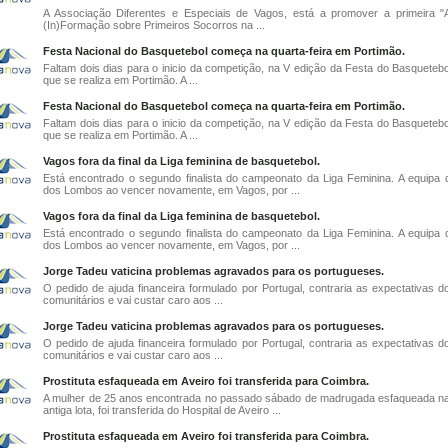
A Associação Diferentes e Especiais de Vagos, está a promover a primeira 
(In)Formação sobre Primeiros Socorros na ...
Festa Nacional do Basquetebol começa na quarta-feira em Portimão.
Faltam dois dias para o inicio da competição, na V edição da Festa do Basquetebol
que se realiza em Portimão. A ...
Festa Nacional do Basquetebol começa na quarta-feira em Portimão.
Faltam dois dias para o inicio da competição, na V edição da Festa do Basquetebol
que se realiza em Portimão. A ...
Vagos fora da final da Liga feminina de basquetebol.
Está encontrado o segundo finalista do campeonato da Liga Feminina. A equipa 
dos Lombos ao vencer novamente, em Vagos, por ...
Vagos fora da final da Liga feminina de basquetebol.
Está encontrado o segundo finalista do campeonato da Liga Feminina. A equipa 
dos Lombos ao vencer novamente, em Vagos, por ...
Jorge Tadeu vaticina problemas agravados para os portugueses.
O pedido de ajuda financeira formulado por Portugal, contraria as expectativas d
comunitários e vai custar caro aos ...
Jorge Tadeu vaticina problemas agravados para os portugueses.
O pedido de ajuda financeira formulado por Portugal, contraria as expectativas d
comunitários e vai custar caro aos ...
Prostituta esfaqueada em Aveiro foi transferida para Coimbra.
A mulher de 25 anos encontrada no passado sábado de madrugada esfaqueada n
antiga lota, foi transferida do Hospital de Aveiro ...
Prostituta esfaqueada em Aveiro foi transferida para Coimbra.