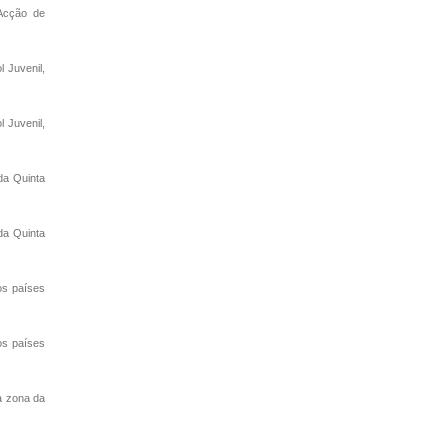
"Acção de
 Juvenil,
 Juvenil,
da Quinta
da Quinta
os países
os países
a zona da