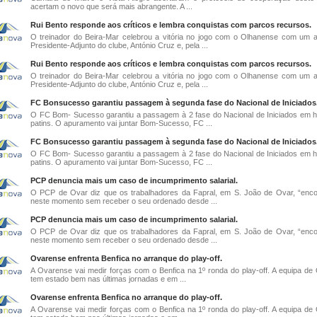
acertam o novo que será mais abrangente. A ...
Rui Bento responde aos críticos e lembra conquistas com parcos recursos.
O treinador do Beira-Mar celebrou a vitória no jogo com o Olhanense com um 
Presidente-Adjunto do clube, António Cruz e, pela ...
Rui Bento responde aos críticos e lembra conquistas com parcos recursos.
O treinador do Beira-Mar celebrou a vitória no jogo com o Olhanense com um 
Presidente-Adjunto do clube, António Cruz e, pela ...
FC Bonsucesso garantiu passagem à segunda fase do Nacional de Iniciados
O FC Bom- Sucesso garantiu a passagem à 2 fase do Nacional de Iniciados em 
patins. O apuramento vai juntar Bom-Sucesso, FC ...
FC Bonsucesso garantiu passagem à segunda fase do Nacional de Iniciados
O FC Bom- Sucesso garantiu a passagem à 2 fase do Nacional de Iniciados em 
patins. O apuramento vai juntar Bom-Sucesso, FC ...
PCP denuncia mais um caso de incumprimento salarial.
O PCP de Ovar diz que os trabalhadores da Fapral, em S. João de Ovar, “enc
neste momento sem receber o seu ordenado desde ...
PCP denuncia mais um caso de incumprimento salarial.
O PCP de Ovar diz que os trabalhadores da Fapral, em S. João de Ovar, “enc
neste momento sem receber o seu ordenado desde ...
Ovarense enfrenta Benfica no arranque do play-off.
A Ovarense vai medir forças com o Benfica na 1º ronda do play-off. A equipa de
tem estado bem nas últimas jornadas e em ...
Ovarense enfrenta Benfica no arranque do play-off.
A Ovarense vai medir forças com o Benfica na 1º ronda do play-off. A equipa de