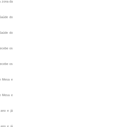
a zona da
Saúde do
Saúde do
recebe os
recebe os
de Mesa e
de Mesa e
 ano e já
 ano e já