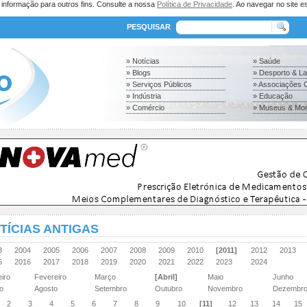
a informação para outros fins. Consulte a nossa
Política de Privacidade
. Ao navegar no site es
PESQUISAR
» Notícias
» Saúde
» Blogs
» Desporto & L
» Serviços Públicos
» Associações C
» Indústria
» Educação
» Comércio
» Museus & Mo
TÍCIAS ANTIGAS
03
2004
2005
2006
2007
2008
2009
2010
[2011]
2012
2013
15
2016
2017
2018
2019
2020
2021
2022
2023
2024
eiro
Fevereiro
Março
[Abril]
Maio
Junho
ho
Agosto
Setembro
Outubro
Novembro
Dezembr
2
3
4
5
6
7
8
9
10
[11]
12
13
14
15