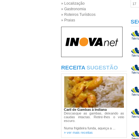
» Localização
17
» Gastronomia
» Roteiros Turísticos
» Praias
SE
RECEITA
SUGESTÃO
Caril de Gambas à Indiana
Descasque as gambas, deixando as
caudas intactas. Retire-lhes o veio
escuro.
Numa frigideira funda, aqueça a ...
» ver mais receitas