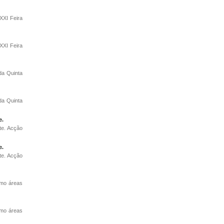
XXI Feira
XXI Feira
da Quinta
da Quinta
e.
te. Acção
e.
te. Acção
omo áreas
omo áreas