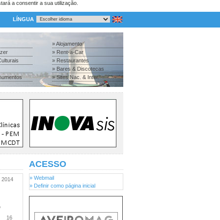
tará a consentir a sua utilização.
LÍNGUA
» Alojamento
azer
» Rent-a-Car
ulturais
» Restaurantes
» Bares & Discotecas
numentos
» Sites Nac. & Inter.
ACESSO
» Webmail
2014
» Definir como página inicial
o
16