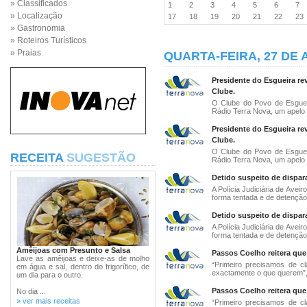
» Classificados
1
2
3
4
5
6
7
» Localização
17
18
19
20
21
22
2
» Gastronomia
» Roteiros Turísticos
» Praias
QUARTA-FEIRA, 27 DE 
Presidente do Esgueira re
Clube.
O Clube do Povo de Esguei
Rádio Terra Nova, um apelo à
Presidente do Esgueira re
Clube.
O Clube do Povo de Esguei
RECEITA
SUGESTÃO
Rádio Terra Nova, um apelo à
Detido suspeito de dispar
A Polícia Judiciária de Aveir
forma tentada e de detenção
Detido suspeito de dispar
A Polícia Judiciária de Aveir
forma tentada e de detenção
Amêijoas com Presunto e Salsa
Passos Coelho reitera que
Lave as amêijoas e deixe-as de molho
“Primeiro precisamos de cl
em água e sal, dentro do frigorífico, de
exactamente o que querem”, 
um dia para o outro.
Passos Coelho reitera que
No dia ...
» ver mais receitas
“Primeiro precisamos de cl