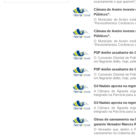
exactamente o que querem”, 
Cãmara de Aveiro invest
Públicos”.
O Município de Aveiro est
“Revestimentos Cerâmicos 
Cãmara de Aveiro invest
Públicos”.
O Município de Aveiro est
“Revestimentos Cerâmicos 
PSP detém assaltante do C
O Comando Distrital de Políc
em flagrante delito, hoje, pel
PSP detém assaltante do C
O Comando Distrital de Políc
em flagrante delito, hoje, pel
Gil Nadais aposta na reg
A Câmara de Águeda organ
integrado na Parceria para 
Gil Nadais aposta na reg
A Câmara de Águeda organ
integrado na Parceria para 
Obras de saneamento na G
garante Vereador Marcos R
O Vereador que detém o Pe
saneamento na Gafanha da N