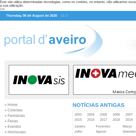
Este site utiliza determinadas tecnologias, como os cookies, no entanto, não utilizamos ess
a sua utilização.
OK
Thursday, 06 de August de 2026
23:17
NOTÍCIAS ANTIGAS
» Home
» Cinemas
2003
2004
2005
2006
2007
» Farmácias
2015
2016
2017
2018
2019
» Feiras
» Eventos
Janeiro
Fevereiro
Março
Julho
Agosto
Setemb
» Horóscopo