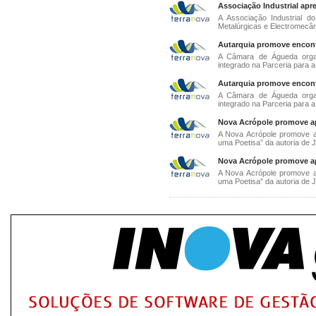
Associação Industrial apr
A Associação Industrial d
Metalúrgicas e Electromecân
Autarquia promove encontr
A Câmara de Águeda organ
integrado na Parceria para 
Autarquia promove encontr
A Câmara de Águeda organ
integrado na Parceria para 
Nova Acrópole promove ap
A Nova Acrópole promove a 
uma Poetisa” da autoria de J
Nova Acrópole promove ap
A Nova Acrópole promove a 
uma Poetisa” da autoria de J