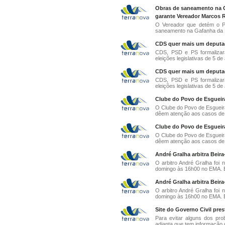
Obras de saneamento na G
garante Vereador Marcos R
O Vereador que detém o Pe
saneamento na Gafanha da N
CDS quer mais um deputado
CDS, PSD e PS formalizara
eleições legislativas de 5 d
CDS quer mais um deputado
CDS, PSD e PS formalizara
eleições legislativas de 5 d
Clube do Povo de Esgueira
O Clube do Povo de Esgueira
dêem atenção aos casos de 
Clube do Povo de Esgueira
O Clube do Povo de Esgueira
dêem atenção aos casos de 
André Gralha arbitra Beira
O arbitro André Gralha foi 
domingo às 16h00 no EMA. En
André Gralha arbitra Beira
O arbitro André Gralha foi 
domingo às 16h00 no EMA. En
Site do Governo Civil pres
Para evitar alguns dos pro
adianta que tem informação d