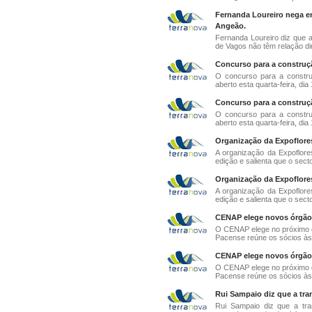
Fernanda Loureiro nega 
Angeão.
Fernanda Loureiro diz que 
de Vagos não têm relação dir
Concurso para a construç
O concurso para a construç
aberto esta quarta-feira, dia 1
Concurso para a construç
O concurso para a construç
aberto esta quarta-feira, dia 1
Organização da Expoflorest
A organização da Expoflores
edição e salienta que o sector
Organização da Expoflorest
A organização da Expoflores
edição e salienta que o sector
CENAP elege novos órgãos 
O CENAP elege no próximo di
Pacense reúne os sócios às 
CENAP elege novos órgãos 
O CENAP elege no próximo di
Pacense reúne os sócios às 
Rui Sampaio diz que a tran
Rui Sampaio diz que a tra