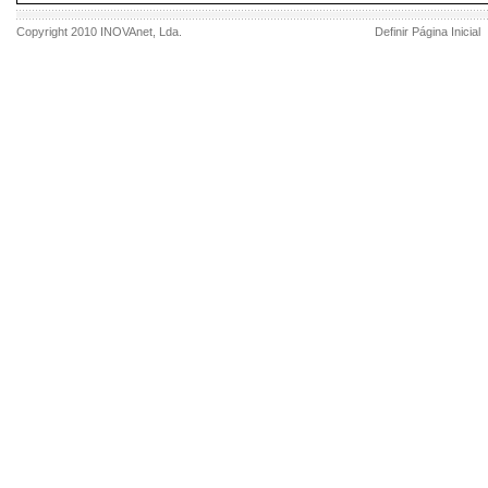
Copyright 2010
INOVAnet
, Lda.
Definir Página Inicial