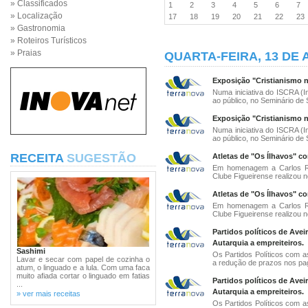
» Classificados
1
2
3
4
5
6
7
» Localização
17
18
19
20
21
22
2
» Gastronomia
» Roteiros Turísticos
» Praias
QUARTA-FEIRA, 13 DE 
Exposição "Cristianismo n
Numa iniciativa do ISCRA (In
ao público, no Seminário de 
Exposição "Cristianismo n
Numa iniciativa do ISCRA (In
ao público, no Seminário de 
RECEITA
SUGESTÃO
Atletas de "Os Ílhavos" c
Em homenagem a Carlos Ramj
Clube Figueirense realizou n
Atletas de "Os Ílhavos" c
Em homenagem a Carlos Ramj
Clube Figueirense realizou n
Partidos políticos de Ave
Autarquia a empreiteiros.
Sashimi
Os Partidos Políticos com a
Lavar e secar com papel de cozinha o
a redução de prazos nos pa
atum, o linguado e a lula. Com uma faca
muito afiada cortar o linguado em fatias
Partidos políticos de Ave
...
Autarquia a empreiteiros.
» ver mais receitas
Os Partidos Políticos com a