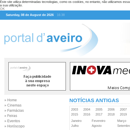
Este site utiliza determinadas tecnologias, como os cookies, no entanto, não utilizamos ess
a sua utilização.
OK
Saturday, 08 de August de 2026
16:38
NOTÍCIAS ANTIGAS
» Home
» Cinemas
2003
2004
2005
2006
2007
» Farmácias
2015
2016
2017
2018
2019
» Feiras
» Eventos
Janeiro
Fevereiro
Março
Julho
Agosto
Setemb
» Horóscopo