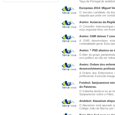
Taça de Portugal de andebol f
Europeias 2014: Miguel Vi
O terceiro candidato da lis
naquela que pode ser consid
Aveiro: Autarcas da Regiã
O Conselho Intermunicipal d
esta segunda-feira, em Aveir
Aveiro: GNR deteve 7 con
A GNR desenvolveu est
criminalidade geral. Esta op
Aveiro: “ PSD afastou-se 
O líder do grupo parlament
erro político ao não ter retir
Aveiro: Ordem dos enferme
desenvolvimento profissio
A Ordem dos Enfermeiros i
profissional. A sessão inaugur
Futebol: Sanjoanense ven
do Paivense.
O Gafanha desloca-se ao ter
Sanjoanense sobre o Fiães, p
Andebol: Alavarium disputa
O Alavarium está apurado p
Colégio João de Barros por 25