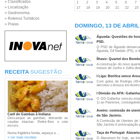
» Classificados
1
2
3
4
5
6
7
» Localização
17
18
19
20
21
22
2
» Gastronomia
» Roteiros Turísticos
» Praias
DOMINGO, 13 DE ABRIL
Águeda: Questões do hosp
PSD.
O PSD de Águeda demarca-s
Águeda, Gil Nadais (PS), e di
Ílhavo: Quartel dos Bombe
A construção do novo quarte
meses de Junho e Julho dest
RECEITA
SUGESTÃO
I Liga: Benfica vence Arou
Com golos de Rodrigo (45+3
derrotou o Arouca em Aveiro,
I Divisão da AFA: Gafanha 
O GD Gafanha venceu esta 
1) ao Paivense, conseguindo a
Aveiro: comissão de uten
Caril de Gambas à Indiana
de São Jacinto.
Descasque as gambas, deixando as
A Comissão de Utentes de 
caudas intactas. Retire-lhes o veio
São Jacinto é preocupação p
escuro.
Taça de Portugal: Alavari
Numa frigideira funda, aqueça a ...
» ver mais receitas
O Alavarium foi hoje, ao in