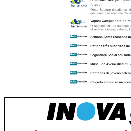
Beira-Mar: Sad quer os do
futebol.
Omar Scafuro desafia os líd
que tomem assento no Conse
Vagos: Campeonato do mun
O segundo dia de campeona
último dia. Ontem, sábado, f
Semana Santa recheada de
Detidos três suspeitos de
Segurança Social acusada 
Museu de Aveiro discutiu 
Centenas de jovens celeb
Calçado afirma-se na eco