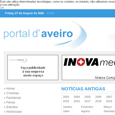
Este site utiliza determinadas tecnologias, como os cookies, no entanto, não utilizamos ess
a sua utilização.
OK
Friday, 07 de August de 2026
14:38
NOTÍCIAS ANTIGAS
» Home
» Cinemas
2003
2004
2005
2006
2007
» Farmácias
2015
2016
2017
2018
2019
» Feiras
» Eventos
Janeiro
Fevereiro
Março
Julho
Agosto
Setemb
» Horóscopo