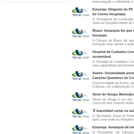
preocupação e solicitando o 
Estarreja: Dirigente do P
do Centro Hospitalar.
O Presidente da Comissão 
visita ao Hospital Infante do 
Ílhavo: Autarquia diz que
Inovação.
A Câmara de Ílhavo diz qu
Inovação mas admite a ação
Hospital de Cuidados Cont
sustentável.
O Hospital de Cuidados Con
uma capacidade permanente p
Aveiro: Universidade pro
Canções-Quartetos de Co
A Universidade de Aveiro, 
Culturas, em colaboração c
Sever do Vouga: Município
Sever do Vouga é um dos 
como um dos maiores festivai
'É inaceitável cortar na s
O Secretário Geral do Parti
após uma visita ao Hospital a
Estarreja: Autarquia dá t
O Presidente da Câmara M