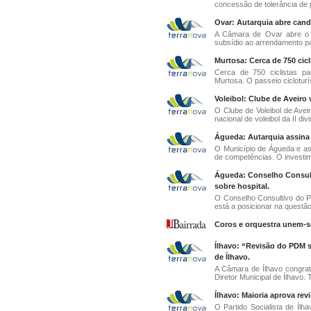
concessão de tolerância de p
Ovar: Autarquia abre cand
A Câmara de Ovar abre o p
subsídio ao arrendamento pa
Murtosa: Cerca de 750 cicl
Cerca de 750 ciclistas pa
Murtosa. O passeio cicloturís
Voleibol: Clube de Aveiro 
O Clube de Voleibol de Ave
nacional de voleibol da II div
Águeda: Autarquia assina
O Município de Águeda e as
de competências. O investime
Águeda: Conselho Consulti
sobre hospital.
O Conselho Consultivo do 
está a posicionar na questão
Coros e orquestra unem-se
Ílhavo: “Revisão do PDM s
de Ílhavo.
A Câmara de Ílhavo congrat
Diretor Municipal de Ílhavo. T
Ílhavo: Maioria aprova re
O Partido Socialista de Ílh