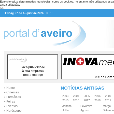
Este site utiliza determinadas tecnologias, como os cookies, no entanto, não utilizamos ess
a sua utilização.
OK
Friday, 07 de August de 2026
09:18
NOTÍCIAS ANTIGAS
» Home
» Cinemas
2003
2004
2005
2006
2007
» Farmácias
2015
2016
2017
2018
2019
» Feiras
» Eventos
Janeiro
Fevereiro
Março
Julho
Agosto
Setemb
» Horóscopo