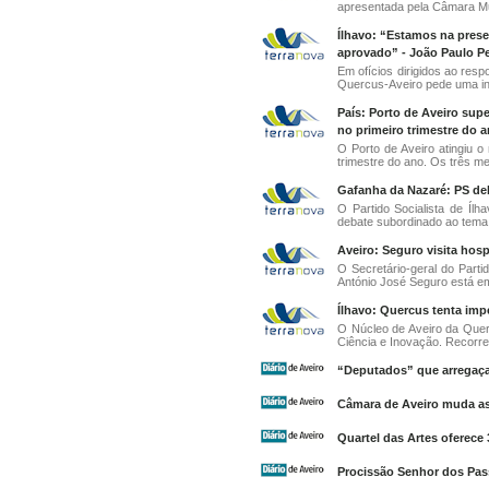
apresentada pela Câmara Mun
Ílhavo: “Estamos na prese
aprovado” - João Paulo P
Em ofícios dirigidos ao res
Quercus-Aveiro pede uma in
País: Porto de Aveiro su
no primeiro trimestre do a
O Porto de Aveiro atingiu 
trimestre do ano. Os três me
Gafanha da Nazaré: PS deb
O Partido Socialista de Ílh
debate subordinado ao tema 
Aveiro: Seguro visita hospi
O Secretário-geral do Partid
António José Seguro está em 
Ílhavo: Quercus tenta imp
O Núcleo de Aveiro da Quer
Ciência e Inovação. Recorre
“Deputados” que arregaç
Câmara de Aveiro muda as
Quartel das Artes oferece 
Procissão Senhor dos Pas