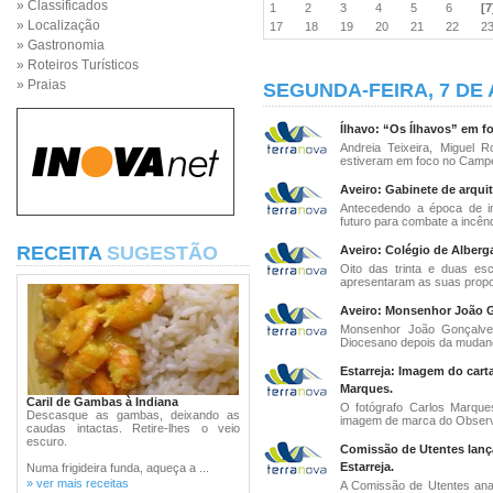
» Classificados
1
2
3
4
5
6
[7
» Localização
17
18
19
20
21
22
2
» Gastronomia
» Roteiros Turísticos
» Praias
SEGUNDA-FEIRA, 7 DE 
Ílhavo: “Os Ílhavos” em f
Andreia Teixeira, Miguel 
estiveram em foco no Campe
Aveiro: Gabinete de arquit
Antecedendo a época de inc
futuro para combate a incênd
RECEITA
SUGESTÃO
Aveiro: Colégio de Alberga
Oito das trinta e duas es
apresentaram as suas propos
Aveiro: Monsenhor João G
Monsenhor João Gonçalves
Diocesano depois da mudança
Estarreja: Imagem do cart
Marques.
Caril de Gambas à Indiana
O fotógrafo Carlos Marques
Descasque as gambas, deixando as
imagem de marca do Observa
caudas intactas. Retire-lhes o veio
escuro.
Comissão de Utentes lança
Estarreja.
Numa frigideira funda, aqueça a ...
» ver mais receitas
A Comissão de Utentes anal