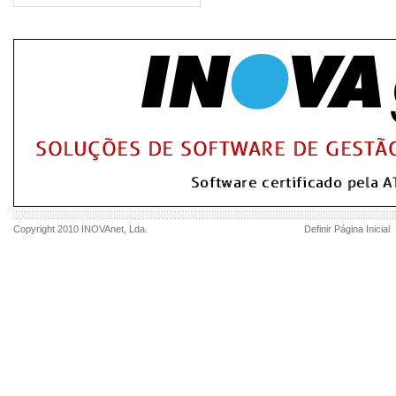
Copyright 2010
INOVAnet
, Lda.
Definir Página Inicial