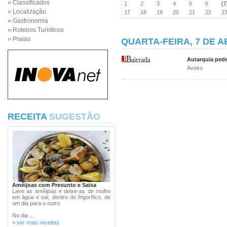
» Classificados
1
2
3
4
5
6
[7
» Localização
17
18
19
20
21
22
2
» Gastronomia
» Roteiros Turísticos
» Praias
QUARTA-FEIRA, 7 DE A
Autarquia pede
Aveiro
RECEITA
SUGESTÃO
Amêijoas com Presunto e Salsa
Lave as amêijoas e deixe-as de molho
em água e sal, dentro do frigorífico, de
um dia para o outro.
No dia ...
» ver mais receitas