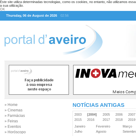
Este site utiliza determinadas tecnologias, como os cookies, no entanto, não utilizamos ess
a sua utilização.
OK
Thursday, 06 de August de 2026
02:56
NOTÍCIAS ANTIGAS
» Home
» Cinemas
2003
[2004]
2005
2006
200
» Farmácias
2015
2016
2017
2018
201
» Feiras
» Eventos
Janeiro
Fevereiro
Março
Julho
Agosto
Setemb
» Horóscopo