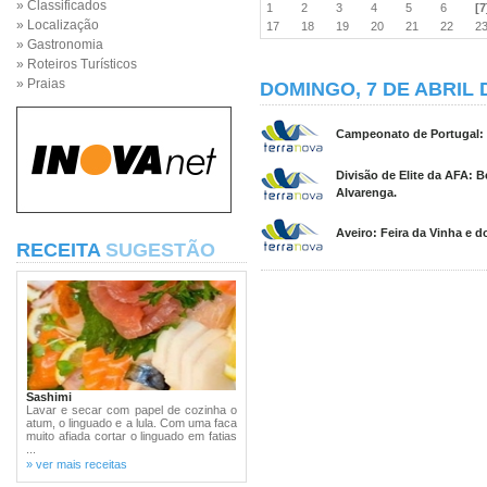
» Classificados
1
2
3
4
5
6
[7
» Localização
17
18
19
20
21
22
2
» Gastronomia
» Roteiros Turísticos
» Praias
DOMINGO, 7 DE ABRIL 
Campeonato de Portugal: 
Divisão de Elite da AFA: 
Alvarenga.
Aveiro: Feira da Vinha e 
RECEITA
SUGESTÃO
Sashimi
Lavar e secar com papel de cozinha o
atum, o linguado e a lula. Com uma faca
muito afiada cortar o linguado em fatias
...
» ver mais receitas