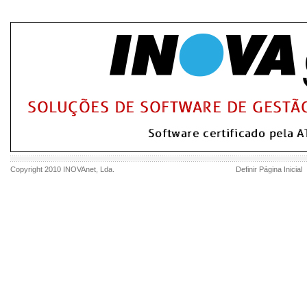
Copyright 2010
INOVAnet
, Lda.
Definir Página Inicial