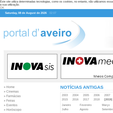
Este site utiliza determinadas tecnologias, como os cookies, no entanto, não utilizamos ess
a sua utilização.
OK
Saturday, 08 de August de 2026
02:07
NOTÍCIAS ANTIGAS
» Home
» Cinemas
2003
2004
2005
2006
2007
» Farmácias
2015
2016
2017
2018
[2019]
» Feiras
» Eventos
Janeiro
Fevereiro
Março
Julho
Agosto
Setemb
» Horóscopo