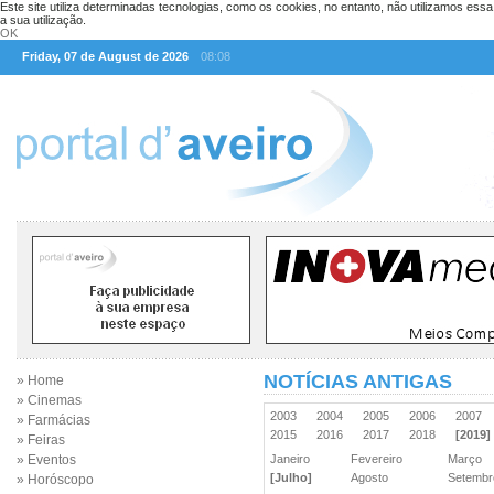
Este site utiliza determinadas tecnologias, como os cookies, no entanto, não utilizamos ess
a sua utilização.
OK
Friday, 07 de August de 2026
08:08
NOTÍCIAS ANTIGAS
» Home
» Cinemas
2003
2004
2005
2006
2007
» Farmácias
2015
2016
2017
2018
[2019]
» Feiras
» Eventos
Janeiro
Fevereiro
Março
[Julho]
Agosto
Setemb
» Horóscopo