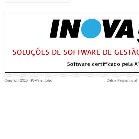
Copyright 2010
INOVAnet
, Lda.
Definir Página Inicial