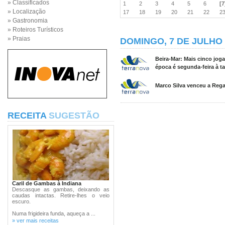
» Classificados
1
2
3
4
5
6
[7
» Localização
17
18
19
20
21
22
2
» Gastronomia
» Roteiros Turísticos
» Praias
DOMINGO, 7 DE JULHO 
Beira-Mar: Mais cinco jog
época é segunda-feira à ta
Marco Silva venceu a Rega
RECEITA
SUGESTÃO
Caril de Gambas à Indiana
Descasque as gambas, deixando as
caudas intactas. Retire-lhes o veio
escuro.
Numa frigideira funda, aqueça a ...
» ver mais receitas