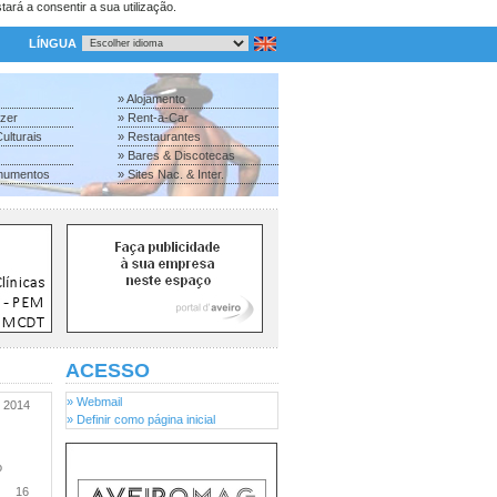
tará a consentir a sua utilização.
LÍNGUA
» Alojamento
azer
» Rent-a-Car
ulturais
» Restaurantes
» Bares & Discotecas
numentos
» Sites Nac. & Inter.
ACESSO
» Webmail
2014
» Definir como página inicial
ro
16