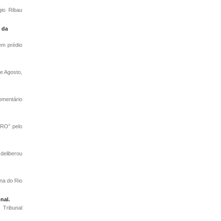
gio Ribau
o da
em prédio
e Agosto,
omentário
RO” pelo
deliberou
na do Rio
nal.
Tribunal