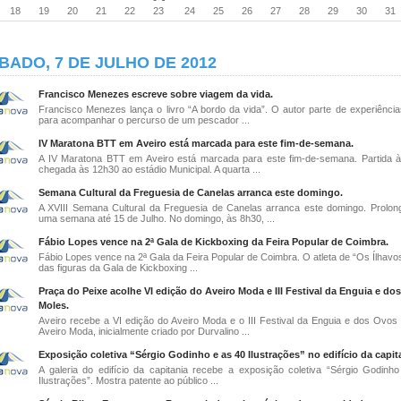
18
19
20
21
22
23
24
25
26
27
28
29
30
31
BADO, 7 DE JULHO DE 2012
Francisco Menezes escreve sobre viagem da vida.
Francisco Menezes lança o livro “A bordo da vida”. O autor parte de experiência
para acompanhar o percurso de um pescador ...
IV Maratona BTT em Aveiro está marcada para este fim-de-semana.
A IV Maratona BTT em Aveiro está marcada para este fim-de-semana. Partida 
chegada às 12h30 ao estádio Municipal. A quarta ...
Semana Cultural da Freguesia de Canelas arranca este domingo.
A XVIII Semana Cultural da Freguesia de Canelas arranca este domingo. Prolon
uma semana até 15 de Julho. No domingo, às 8h30, ...
Fábio Lopes vence na 2ª Gala de Kickboxing da Feira Popular de Coimbra.
Fábio Lopes vence na 2ª Gala da Feira Popular de Coimbra. O atleta de “Os Ílhavos
das figuras da Gala de Kickboxing ...
Praça do Peixe acolhe VI edição do Aveiro Moda e III Festival da Enguia e do
Moles.
Aveiro recebe a VI edição do Aveiro Moda e o III Festival da Enguia e dos Ovos
Aveiro Moda, inicialmente criado por Durvalino ...
Exposição coletiva “Sérgio Godinho e as 40 Ilustrações” no edifício da capit
A galeria do edifício da capitania recebe a exposição coletiva “Sérgio Godinh
Ilustrações”. Mostra patente ao público ...