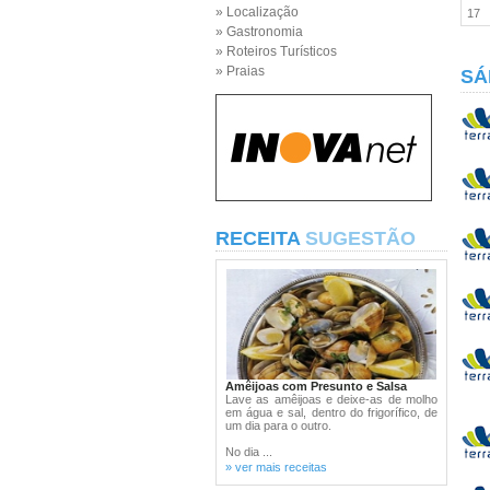
» Localização
17
» Gastronomia
» Roteiros Turísticos
» Praias
SÁ
RECEITA
SUGESTÃO
Amêijoas com Presunto e Salsa
Lave as amêijoas e deixe-as de molho
em água e sal, dentro do frigorífico, de
um dia para o outro.
No dia ...
» ver mais receitas