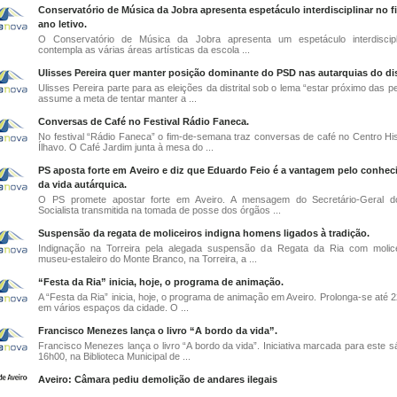
Conservatório de Música da Jobra apresenta espetáculo interdisciplinar no f
ano letivo.
O Conservatório de Música da Jobra apresenta um espetáculo interdiscipl
contempla as várias áreas artísticas da escola ...
Ulisses Pereira quer manter posição dominante do PSD nas autarquias do dis
Ulisses Pereira parte para as eleições da distrital sob o lema “estar próximo das 
assume a meta de tentar manter a ...
Conversas de Café no Festival Rádio Faneca.
No festival “Rádio Faneca” o fim-de-semana traz conversas de café no Centro His
Ílhavo. O Café Jardim junta à mesa do ...
PS aposta forte em Aveiro e diz que Eduardo Feio é a vantagem pelo conhe
da vida autárquica.
O PS promete apostar forte em Aveiro. A mensagem do Secretário-Geral do
Socialista transmitida na tomada de posse dos órgãos ...
Suspensão da regata de moliceiros indigna homens ligados à tradição.
Indignação na Torreira pela alegada suspensão da Regata da Ria com molic
museu-estaleiro do Monte Branco, na Torreira, a ...
“Festa da Ria” inicia, hoje, o programa de animação.
A “Festa da Ria” inicia, hoje, o programa de animação em Aveiro. Prolonga-se até 2
em vários espaços da cidade. O ...
Francisco Menezes lança o livro “A bordo da vida”.
Francisco Menezes lança o livro “A bordo da vida”. Iniciativa marcada para este s
16h00, na Biblioteca Municipal de ...
Aveiro: Câmara pediu demolição de andares ilegais