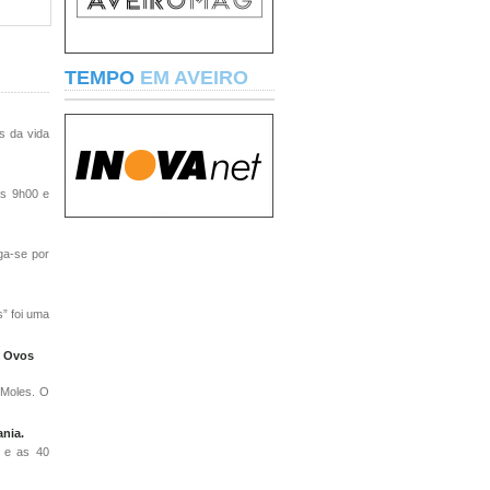
TEMPO
EM AVEIRO
s da vida
às 9h00 e
ga-se por
” foi uma
s Ovos
 Moles. O
ania.
o e as 40