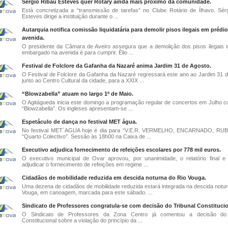
Sérgio Ribau Esteves quer Rotary ainda mais próximo da comunidade.
Está concretizada a “transmissão de tarefas” no Clube Rotário de Ílhavo. Sér
Esteves dirige a instituição durante o ...
Autarquia notifica comissão liquidatária para demolir pisos ilegais em prédi
avenida.
O presidente da Câmara de Aveiro assegura que a demolição dos pisos ilegais 
embargado na avenida é para cumprir. Élio ...
Festival de Folclore da Gafanha da Nazaré anima Jardim 31 de Agosto.
O Festival de Folclore da Gafanha da Nazaré regressará este ano ao Jardim 31 d
junto ao Centro Cultural da cidade, para a XXIX ...
“Blowzabella” atuam no largo 1º de Maio.
O Agitágueda inicia este domingo a programação regular de concertos em Julho c
“Blowzabella”. Os ingleses apresentam-se ...
Espetáculo de dança no festival MET água.
No festival MET´AGUA hoje é dia para “V.E.R. VERMELHO, ENCARNADO, RUB
“Quarto Colectivo”. Sessão às 18h00 na Caixa de ...
Executivo adjudica fornecimento de refeições escolares por 778 mil euros.
O executivo municipal de Ovar aprovou, por unanimidade, o relatório final e 
adjudicar o fornecimento de refeições em regime ...
Cidadãos de mobilidade reduzida em descida noturna do Rio Vouga.
Uma dezena de cidadãos de mobilidade reduzida estará integrada na descida notur
Vouga, em canoagem, marcada para este sábado. ...
Sindicato de Professores congratula-se com decisão do Tribunal Constitucio
O Sindicato de Professores da Zona Centro já comentou a decisão do 
Constitucional sobre a violação do princípio da ...