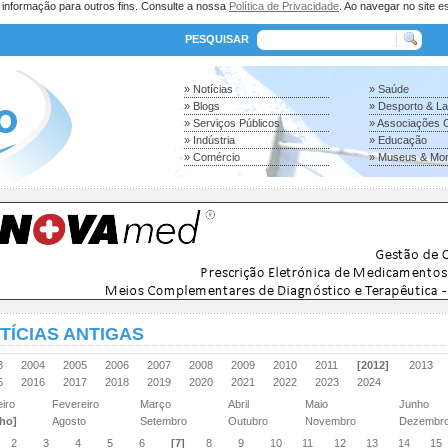
a informação para outros fins. Consulte a nossa
Política de Privacidade
. Ao navegar no site es
PESQUISAR
» Notícias
» Saúde
» Blogs
» Desporto & L
» Serviços Públicos
» Associações C
» Indústria
» Educação
» Comércio
» Museus & Mo
TÍCIAS ANTIGAS
03
2004
2005
2006
2007
2008
2009
2010
2011
[2012]
2013
15
2016
2017
2018
2019
2020
2021
2022
2023
2024
eiro
Fevereiro
Março
Abril
Maio
Junho
lho]
Agosto
Setembro
Outubro
Novembro
Dezemb
2
3
4
5
6
[7]
8
9
10
11
12
13
14
15