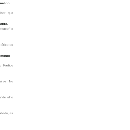
inal do
inar que
trito.
pessoas” e
tórico de
cimento
 Partido
eiros. No
2 de julho
ábado, às