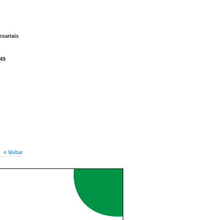
sariais
 49
« Voltar