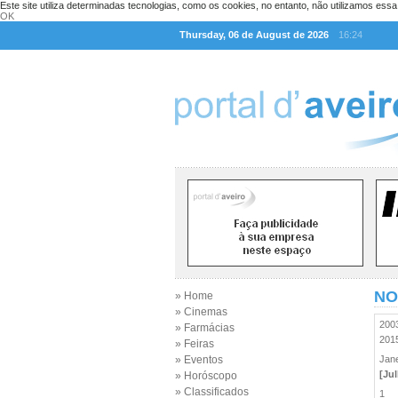
Este site utiliza determinadas tecnologias, como os cookies, no entanto, não utilizamos ess
OK
Thursday, 06 de August de 2026
16:24
NO
» Home
» Cinemas
20
» Farmácias
20
» Feiras
» Eventos
Jan
[Ju
» Horóscopo
» Classificados
1