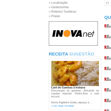
» Localização
17
» Gastronomia
» Roteiros Turísticos
» Praias
QU
RECEITA
SUGESTÃO
Caril de Gambas à Indiana
Descasque as gambas, deixando as
caudas intactas. Retire-lhes o veio
escuro.
Numa frigideira funda, aqueça a ...
» ver mais receitas