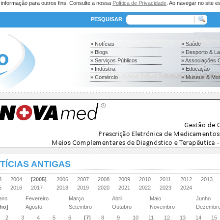
a informação para outros fins. Consulte a nossa
Política de Privacidade
. Ao navegar no site es
PESQUISAR
» Notícias
» Saúde
» Blogs
» Desporto & L
» Serviços Públicos
» Associações C
» Indústria
» Educação
» Comércio
» Museus & Mo
TÍCIAS ANTIGAS
03
2004
[2005]
2006
2007
2008
2009
2010
2011
2012
2013
15
2016
2017
2018
2019
2020
2021
2022
2023
2024
eiro
Fevereiro
Março
Abril
Maio
Junho
lho]
Agosto
Setembro
Outubro
Novembro
Dezemb
2
3
4
5
6
[7]
8
9
10
11
12
13
14
15