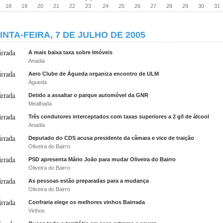
18
19
20
21
22
23
24
25
26
27
28
29
30
31
INTA-FEIRA, 7 DE JULHO DE 2005
A mais baixa taxa sobre Imóveis
Anadia
Aero Clube de Águeda organiza encontro de ULM
Águeda
Detido a assaltar o parque automóvel da GNR
Mealhada
Três condutores interceptados com taxas superiores a 2 g/l de álcool
Anadia
Deputado do CDS acusa presidente da câmara e vice de traição
Oliveira do Bairro
PSD apresenta Mário João para mudar Oliveira do Bairro
Oliveira do Bairro
As pessoas estão preparadas para a mudança
Oliveira do Bairro
Confraria elege os melhores vinhos Bairrada
Vinhos