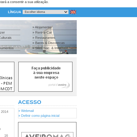
tará a consentir a sua utilização.
LÍNGUA
» Alojamento
azer
» Rent-a-Car
ulturais
» Restaurantes
» Bares & Discotecas
numentos
» Sites Nac. & Inter.
ACESSO
» Webmail
2014
» Definir como página inicial
ro
16