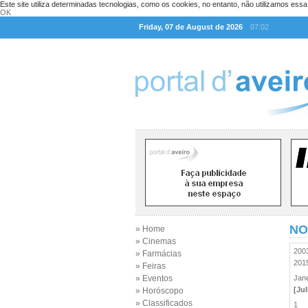
Este site utiliza determinadas tecnologias, como os cookies, no entanto, não utilizamos ess
OK
Friday, 07 de August de 2026
07:02
NO
» Home
» Cinemas
20
» Farmácias
20
» Feiras
» Eventos
Jan
[Ju
» Horóscopo
» Classificados
1