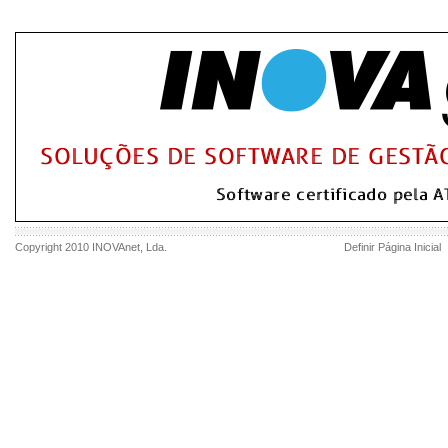
Copyright 2010
INOVAnet
, Lda.
Definir Página Inicial