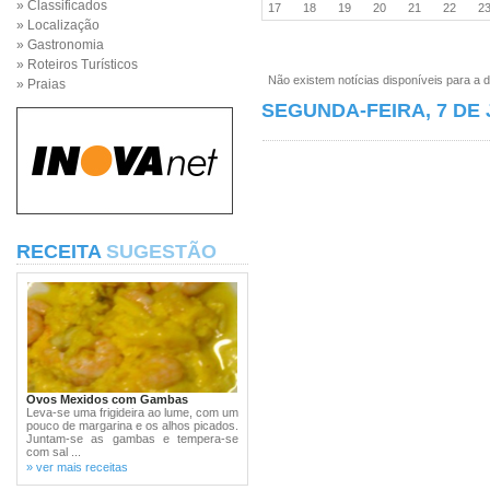
» Classificados
17
18
19
20
21
22
2
» Localização
» Gastronomia
» Roteiros Turísticos
Não existem notícias disponíveis para a d
» Praias
SEGUNDA-FEIRA, 7 DE 
RECEITA
SUGESTÃO
Ovos Mexidos com Gambas
Leva-se uma frigideira ao lume, com um
pouco de margarina e os alhos picados.
Juntam-se as gambas e tempera-se
com sal ...
» ver mais receitas