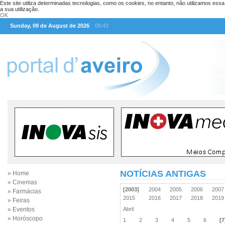
Este site utiliza determinadas tecnologias, como os cookies, no entanto, não utilizamos ess
a sua utilização.
OK
Sunday, 09 de August de 2026
08:43
NOTÍCIAS ANTIGAS
» Home
» Cinemas
[2003]
2004
2005
2006
200
» Farmácias
2015
2016
2017
2018
201
» Feiras
» Eventos
Abril
» Horóscopo
1
2
3
4
5
6
[7